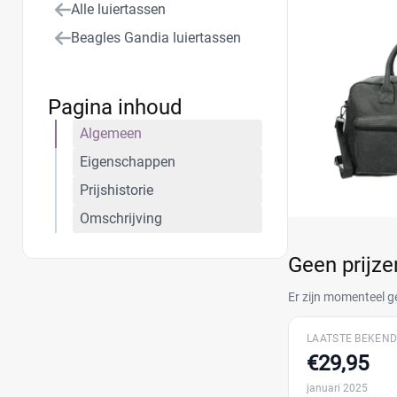
Alle luiertassen
Beagles Gandia luiertassen
Pagina inhoud
Algemeen
Eigenschappen
Prijshistorie
Omschrijving
Geen prijz
Er zijn momenteel g
LAATSTE BEKEND
€29,95
januari 2025