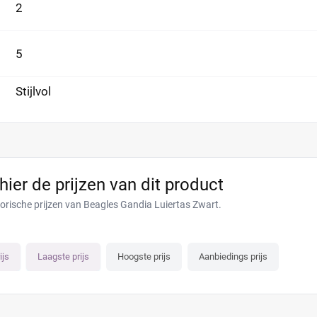
2
5
Stijlvol
 hier de prijzen van dit product
torische prijzen van Beagles Gandia Luiertas Zwart.
ijs
Laagste prijs
Hoogste prijs
Aanbiedings prijs