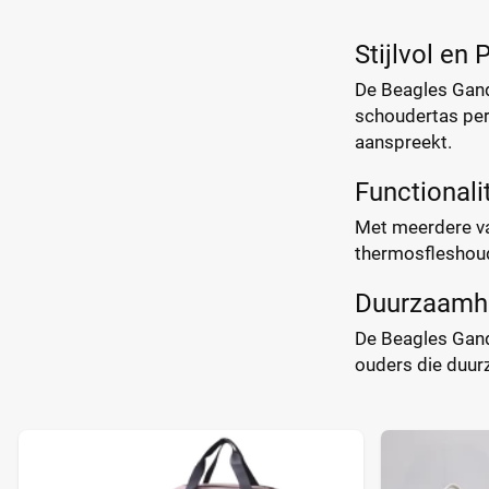
Stijlvol en 
De Beagles Gandi
schoudertas per
aanspreekt.
Functionalit
Met meerdere vak
thermosfleshoud
Duurzaamhe
De Beagles Gandi
ouders die duur