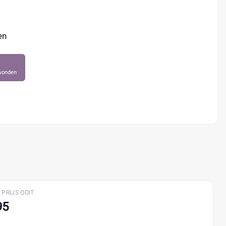
en
evonden
 PRIJS OOIT
95