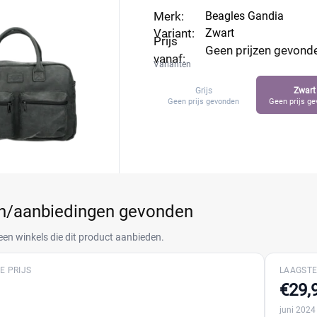
Merk:
Beagles Gandia
Variant:
Zwart
Prijs
Geen prijzen gevond
vanaf:
Varianten
Grijs
Zwart
Geen prijs gevonden
Geen prijs g
en/aanbiedingen gevonden
een winkels die dit product aanbieden.
E PRIJS
LAAGSTE
€29,
juni 2024