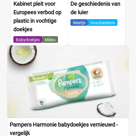
Kabinet pleit voor
De geschiedenis van
Europees verbod op
de luier
plastic in vochtige
Weetje
Geschiedenis
doekjes
Babydoekjes
Milieu
Pampers Harmonie babydoekjes vernieuwd -
vergelijk