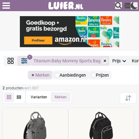
1
Titanium Baby Mommy Sports Bag
Prijs
Kor
Merken
Aanbiedingen
Prijzen
Producten
2
producten
van
1.007
Filter
Reset alle filters
Varianten
Merken
Merk
Reset