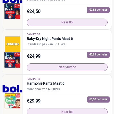
+26 meer
▼
€0,82 per luier
€24,50
Kenmerk
Naar Bol
Milieuvriendelijk
(6)
Ongeparfumeerd
(1)
PAMPERS
Baby-Dry Night Pants Maat 6
Urine-indicator
(3)
Standaard pak van 30 luiers
€0,83 per luier
€24,99
Geslacht
Naar Jumbo
Jongen
(0)
Jongen en meisje
(20)
PAMPERS
Meisje
(0)
Harmonie Pants Maat 6
Maandbox van 60 luiers
Winkel
€0,50 per luier
€29,99
Naar Bol