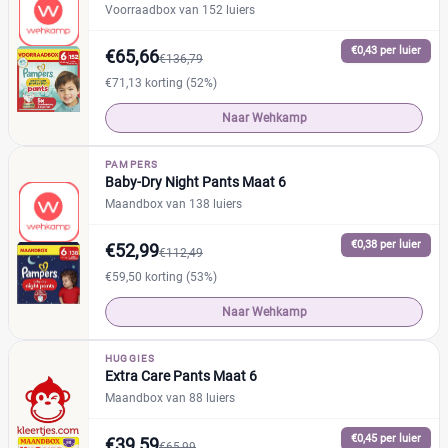
Voorraadbox van 152 luiers
€0,43 per luier
€65,66
€136,79
€71,13 korting (52%)
Naar Wehkamp
PAMPERS
Baby-Dry Night Pants Maat 6
Maandbox van 138 luiers
€0,38 per luier
€52,99
€112,49
€59,50 korting (53%)
Naar Wehkamp
HUGGIES
Extra Care Pants Maat 6
Maandbox van 88 luiers
€0,45 per luier
€39,59
€65,99