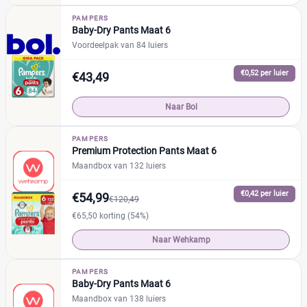
Naty
(1)
%
%
PAMPERS
Pura
(0)
Baby-Dry Pants Maat 6
Rascal + Friends
(2)
Voordeelpak van 84 luiers
SweetCare
(0)
Prijs
€0,52 per luier
€43,49
Trekpleister
(0)
€
€
Naar Bol
PAMPERS
Premium Protection Pants Maat 6
Soort
Reset
Maandbox van 132 luiers
Babyluier
(19)
€0,42 per luier
€54,99
€120,49
Luierbroekje
(20)
€65,50 korting (54%)
Nachtluier
(1)
Naar Wehkamp
Zwemluier
(0)
PAMPERS
Baby-Dry Pants Maat 6
Verpakking
Maandbox van 138 luiers