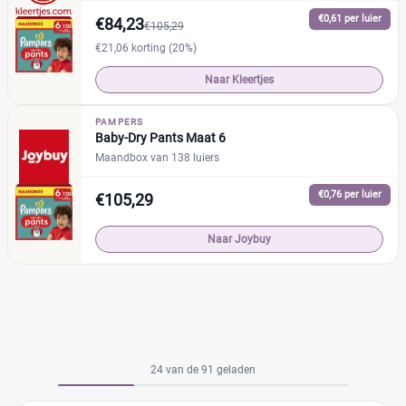
€0,61 per luier
€84,23
€105,29
€21,06 korting (20%)
Naar Kleertjes
PAMPERS
Baby-Dry Pants Maat 6
Maandbox van 138 luiers
€0,76 per luier
€105,29
Naar Joybuy
24 van de 91 geladen