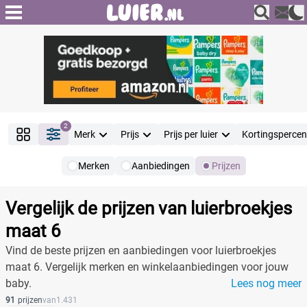
2
Merk
Prijs
Prijs per luier
Kortingsperce
Merken
Aanbiedingen
Prijzen
Producten
Filter
Vergelijk de prijzen van luierbroekjes
Reset alle filters
maat 6
Vind de beste prijzen en aanbiedingen voor luierbroekjes
maat 6. Vergelijk merken en winkelaanbiedingen voor jouw
Merk
baby.
Lees nog meer
91
prijzen
van
1.431