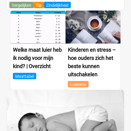
Vergelijken
Tip
Zindelijkheid
Welke maat luier heb
Kinderen en stress –
ik nodig voor mijn
hoe ouders zich het
kind? | Overzicht
beste kunnen
uitschakelen
Maattabel
Luierinfo