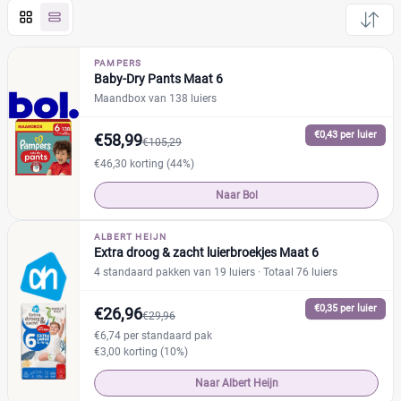
Pampers
(55)
Huggies
(6)
PAMPERS
Baby-Dry Pants Maat 6
Etos
(2)
Maandbox van 138 luiers
Zwitsal
(0)
Albert Heijn
(4)
€0,43 per luier
€58,99
€105,29
Attitude
(0)
€46,30 korting (44%)
Bambo Nature
(1)
Naar Bol
+13 meer
▼
Bonbébé
(5)
Confy
(1)
ALBERT HEIJN
Extra droog & zacht luierbroekjes Maat 6
Dodot
(0)
Prijs per luier
4 standaard pakken van 19 luiers
· Totaal 76 luiers
Jumbo
(3)
€
€
Kruidvat
€0,35 per luier
(4)
€26,96
€29,96
Lupilu
(1)
€6,74 per standaard pak
€3,00 korting (10%)
Mamia
(1)
Kortingspercentage
Muumi
Naar Albert Heijn
(5)