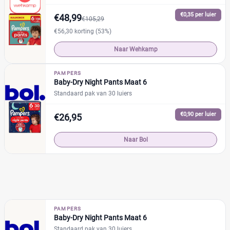
Maandbox
(27)
€0,35 per luier
€48,99
€105,29
Standaard pak
(36)
€56,30 korting (53%)
Voordeelpak
(21)
Naar Wehkamp
Voorraadbox
(6)
PAMPERS
Baby-Dry Night Pants Maat 6
Maat
Reset
Standaard pak van 30 luiers
€0,90 per luier
€26,95
6
(20)
Naar Bol
0
(0)
1
(0)
13+
(2)
14+
(0)
2
(0)
PAMPERS
2-15+
Baby-Dry Night Pants Maat 6
(0)
Standaard pak van 30 luiers