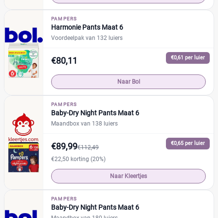
Drogist
(7)
PAMPERS
Etos
(1)
Harmonie Pants Maat 6
Kruidvat
(5)
Voordeelpak van 132 luiers
Trekpleister
(1)
€0,61 per luier
€80,11
Supermarkt
(25)
Albert Heijn
(6)
Naar Bol
Aldi
(1)
Boon's Markt
(3)
PAMPERS
Baby-Dry Night Pants Maat 6
Dekamarkt
(1)
Maandbox van 138 luiers
+9 meer
▼
Webshop
(59)
€0,65 per luier
€89,99
€112,49
Amazon
(2)
€22,50 korting (20%)
Babydrogist
(5)
Naar Kleertjes
BigGreenSmile
(0)
Bol
(29)
PAMPERS
Baby-Dry Night Pants Maat 6
+9 meer
▼