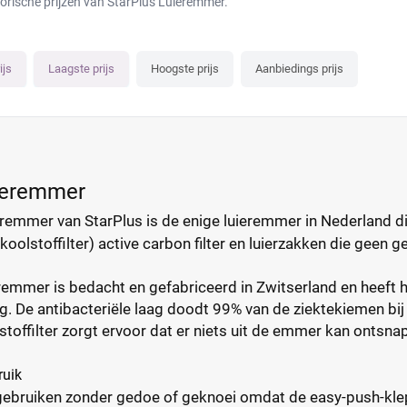
torische prijzen van StarPlus Luieremmer.
ijs
Laagste prijs
Hoogste prijs
Aanbiedings prijs
uieremmer
remmer van StarPlus is de enige luieremmer in Nederland di
f koolstoffilter) active carbon filter en luierzakken die geen
remmer is bedacht en gefabriceerd in Zwitserland en heeft h
g. De antibacteriële laag doodt 99% van de ziektekiemen b
stoffilter zorgt ervoor dat er niets uit de emmer kan ontsn
ruik
ebruiken zonder gedoe of geknoei omdat de easy-push-klep de