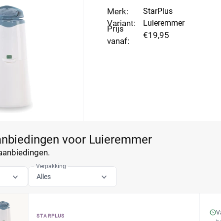
Merk:
StarPlus
Variant:
Luieremmer
Prijs
€19,95
vanaf:
aanbiedingen voor Luieremmer
aanbiedingen.
Verpakking
Alles
V
STARPLUS