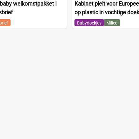
 baby welkomstpakket |
Kabinet pleit voor Europe
brief
op plastic in vochtige doe
rief
Babydoekjes
Milieu