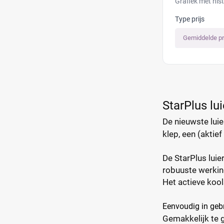
Grafiek met his
Type prijs
Gemiddelde pr
StarPlus l
De nieuwste luie
klep, een (aktie
De StarPlus luie
robuuste werkin
Het actieve kool
Eenvoudig in geb
Gemakkelijk te g