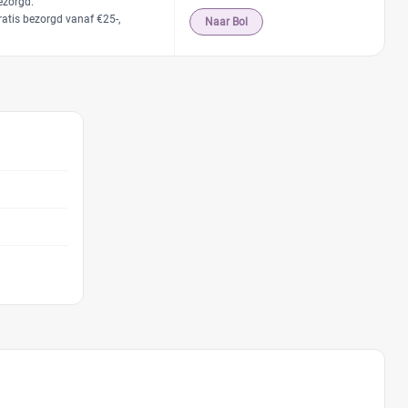
ezorgd.
ratis bezorgd vanaf €25-,
Naar Bol