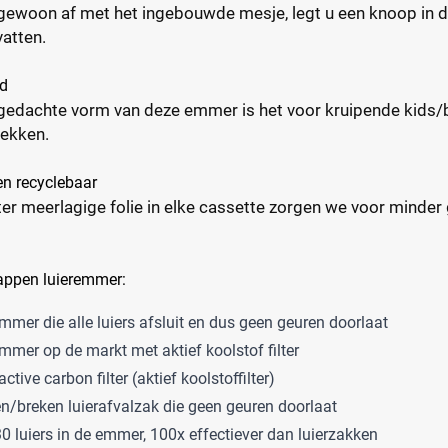
e gewoon af met het ingebouwde mesje, legt u een knoop in d
vatten.
rd
tgedachte vorm van deze emmer is het voor kruipende kids/
ekken.
 en recyclebaar
er meerlagige folie in elke cassette zorgen we voor minder g
appen luieremmer:
emmer die alle luiers afsluit en dus geen geuren doorlaat
emmer op de markt met aktief koolstof filter
tive carbon filter (aktief koolstoffilter)
en/breken luierafvalzak die geen geuren doorlaat
30 luiers in de emmer, 100x effectiever dan luierzakken