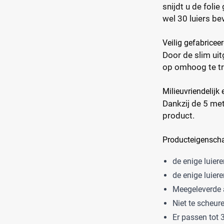
snijdt u de foli
wel 30 luiers be
Veilig gefabricee
Door de slim ui
op omhoog te tr
Milieuvriendelijk
Dankzij de 5 met
product.
Producteigensch
de enige luier
de enige luier
Meegeleverde ac
Niet te scheur
Er passen tot 