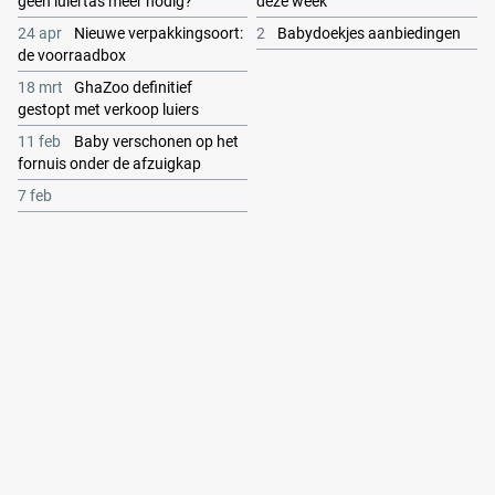
geen luiertas meer nodig?
deze week
24 apr
Nieuwe verpakkingsoort:
2
Babydoekjes aanbiedingen
de voorraadbox
18 mrt
GhaZoo definitief
gestopt met verkoop luiers
11 feb
Baby verschonen op het
fornuis onder de afzuigkap
7 feb