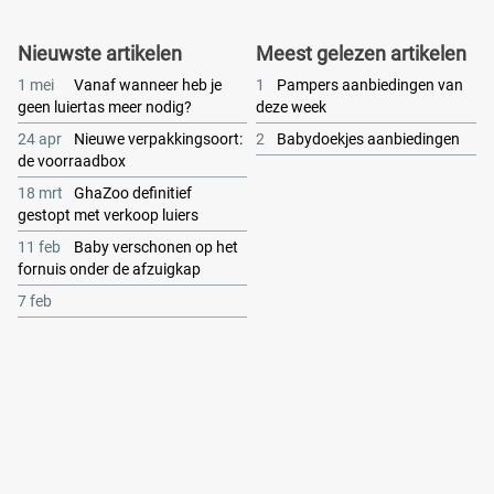
Nieuwste artikelen
Meest gelezen artikelen
1 mei
Vanaf wanneer heb je
1
Pampers aanbiedingen van
geen luiertas meer nodig?
deze week
24 apr
Nieuwe verpakkingsoort:
2
Babydoekjes aanbiedingen
de voorraadbox
18 mrt
GhaZoo definitief
gestopt met verkoop luiers
11 feb
Baby verschonen op het
fornuis onder de afzuigkap
7 feb