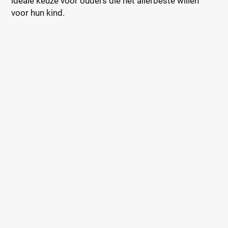
ideale keuze voor ouders die het allerbeste willen
voor hun kind.