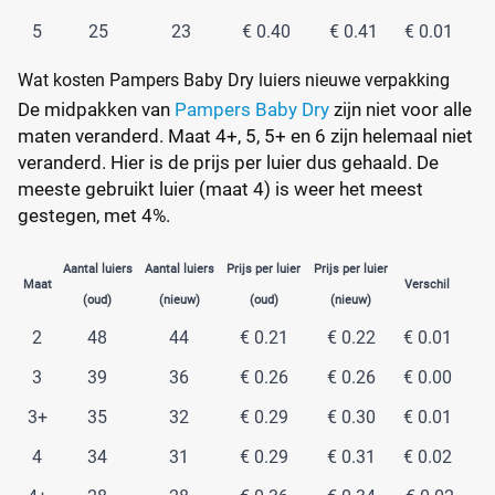
5
25
23
€ 0.40
€ 0.41
€ 0.01
Wat kosten Pampers Baby Dry luiers nieuwe verpakking
De midpakken van
Pampers Baby Dry
zijn niet voor alle
maten veranderd. Maat 4+, 5, 5+ en 6 zijn helemaal niet
veranderd. Hier is de prijs per luier dus gehaald. De
meeste gebruikt luier (maat 4) is weer het meest
gestegen, met 4%.
Aantal luiers
Aantal luiers
Prijs per luier
Prijs per luier
Maat
Verschil
(oud)
(nieuw)
(oud)
(nieuw)
2
48
44
€ 0.21
€ 0.22
€ 0.01
3
39
36
€ 0.26
€ 0.26
€ 0.00
3+
35
32
€ 0.29
€ 0.30
€ 0.01
4
34
31
€ 0.29
€ 0.31
€ 0.02