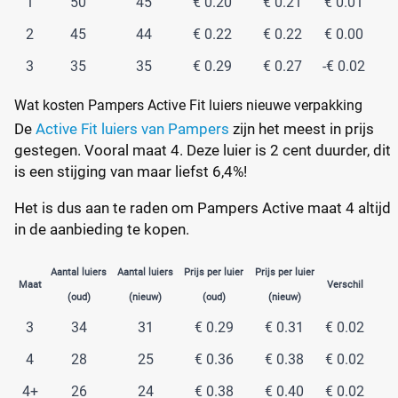
1
50
45
€ 0.20
€ 0.21
€ 0.01
2
45
44
€ 0.22
€ 0.22
€ 0.00
3
35
35
€ 0.29
€ 0.27
-€ 0.02
Wat kosten Pampers Active Fit luiers nieuwe verpakking
De
Active Fit luiers van Pampers
zijn het meest in prijs
gestegen. Vooral maat 4. Deze luier is 2 cent duurder, dit
is een stijging van maar liefst 6,4%!
Het is dus aan te raden om Pampers Active maat 4 altijd
in de aanbieding te kopen.
Aantal luiers
Aantal luiers
Prijs per luier
Prijs per luier
Maat
Verschil
(oud)
(nieuw)
(oud)
(nieuw)
3
34
31
€ 0.29
€ 0.31
€ 0.02
4
28
25
€ 0.36
€ 0.38
€ 0.02
4+
26
24
€ 0.38
€ 0.40
€ 0.02