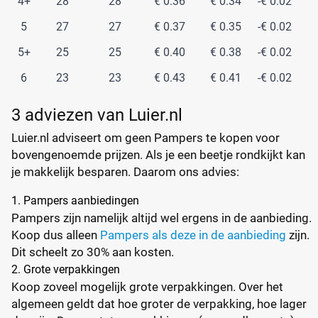
4+
28
28
€ 0.36
€ 0.34
-€ 0.02
5
27
27
€ 0.37
€ 0.35
-€ 0.02
5+
25
25
€ 0.40
€ 0.38
-€ 0.02
6
23
23
€ 0.43
€ 0.41
-€ 0.02
3 adviezen van Luier.nl
Luier.nl adviseert om geen Pampers te kopen voor
bovengenoemde prijzen. Als je een beetje rondkijkt kan
je makkelijk besparen. Daarom ons advies:
1. Pampers aanbiedingen
Pampers zijn namelijk altijd wel ergens in de aanbieding.
Koop dus alleen
Pampers als deze in de aanbieding
zijn.
Dit scheelt zo 30% aan kosten.
2. Grote verpakkingen
Koop zoveel mogelijk grote verpakkingen. Over het
algemeen geldt dat hoe groter de verpakking, hoe lager