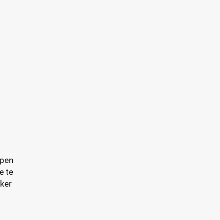
rpen
e te
eker