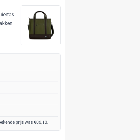
uiertas
vakken
 bekende prijs was €86,10.