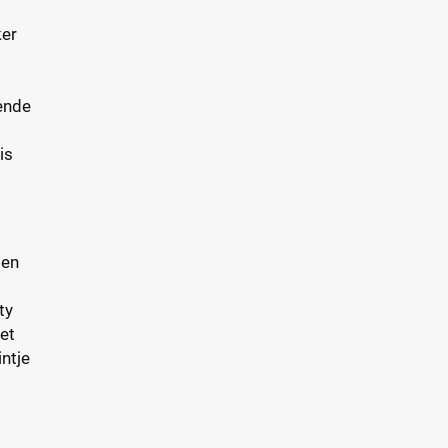
ker
tende
is
gen
ty
Met
ntje