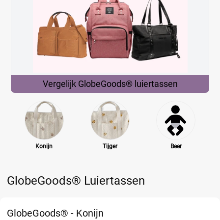
Vergelijk GlobeGoods®
luiertassen
Konijn
Tijger
Beer
GlobeGoods® Luiertassen
GlobeGoods® - Konijn