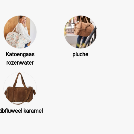
Katoengaas
pluche
rozenwater
ibfluweel karamel