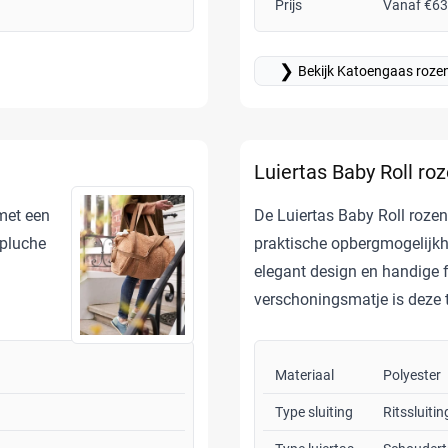
Prijs
Vanaf €63
❯
Bekijk Katoengaas roze
Luiertas Baby Roll ro
 met een
De Luiertas Baby Roll rozenh
 pluche
praktische opbergmogelijkh
elegant design en handige 
verschoningsmatje is deze ta
Materiaal
Polyester
Type sluiting
Ritssluitin