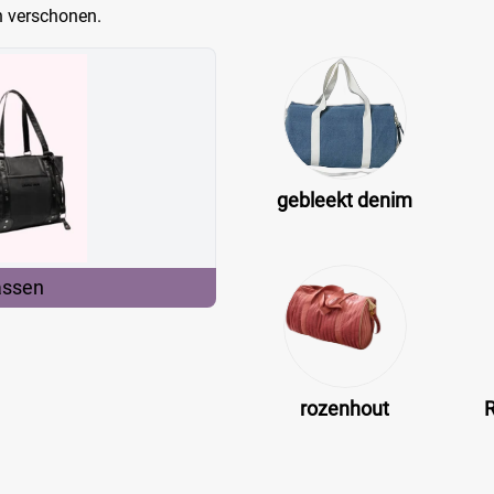
n verschonen.
gebleekt denim
assen
rozenhout
R