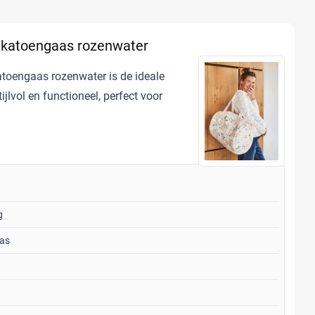
n katoengaas rozenwater
atoengaas rozenwater is de ideale
jlvol en functioneel, perfect voor
g
as