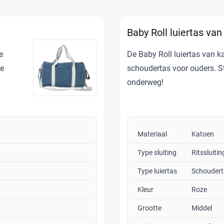
Baby Roll luiertas va
e
De Baby Roll luiertas van k
ne
schoudertas voor ouders. Sti
onderweg!
Materiaal
Katoen
Type sluiting
Ritssluitin
Type luiertas
Schoudert
Kleur
Roze
Grootte
Middel