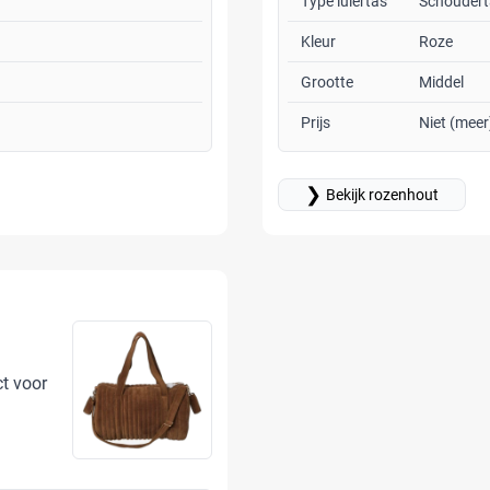
Type luiertas
Schoudert
Kleur
Roze
Grootte
Middel
Prijs
Niet (meer
❯
Bekijk rozenhout
ct voor