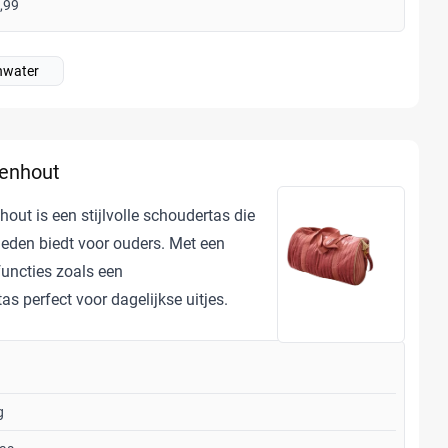
,99
nwater
zenhout
out is een stijlvolle schoudertas die
eden biedt voor ouders. Met een
functies zoals een
s perfect voor dagelijkse uitjes.
g