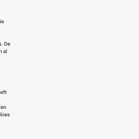
ie
s. De
 al
eft
den
 kies