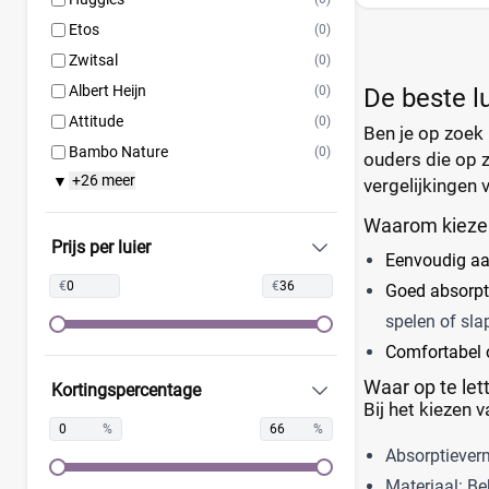
Etos
(0)
Zwitsal
(0)
Albert Heijn
(0)
De beste l
Attitude
(0)
Ben je op zoek 
Bambo Nature
(0)
ouders die op z
+26 meer
▼
Bebino
(0)
vergelijkingen 
Bonbébé
(0)
Waarom kiezen
Bumblies
(0)
Prijs per luier
Eenvoudig aan
Confy
(0)
€
€
Goed absorpt
DA
(0)
spelen of sla
Dodot
(0)
Comfortabel 
Dotties
(0)
Waar op te lett
Kortingspercentage
Europrofit
(0)
Bij het kiezen 
GhaZoo
(0)
%
%
Absorptieverm
Jumbo
(0)
Materiaal: Bek
Kruidvat
(0)