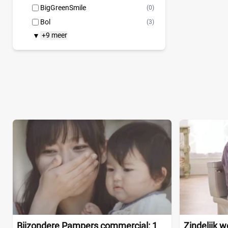
BigGreenSmile
(0)
Bol
(3)
+9 meer
▼
Bijzondere Pampers commercial: 1
Zindelijk 