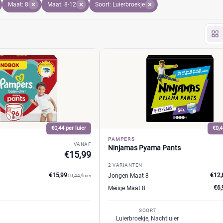
Maat: 8
Maat: 8-12
Soort: Luierbroekje
€0,44 per luier
€0,4
PAMPERS
VANAF
Ninjamas Pyama Pants
€15,99
2 VARIANTEN
€15,99
€12,
Jongen Maat 8
€0,44/luier
€6,
Meisje Maat 8
SOORT
Luierbroekje, Nachtluier