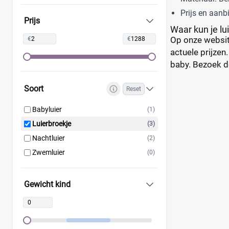
Prijs en aanb
Libero
(0)
Prijs
Waar kun je l
Lillydoo
(0)
Op onze website
€
€
Lupilu
(0)
actuele prijzen
Magics
(0)
baby. Bezoek de
Mamia
(0)
Muumi
(0)
Soort
Reset
Naty
(0)
Babyluier
(1)
Pura
(0)
Luierbroekje
(3)
Rascal + Friends
(0)
Nachtluier
(2)
SweetCare
(0)
Zwemluier
(0)
Teddy Care
(0)
Tidoo
(0)
Gewicht kind
Toujours
(0)
Trekpleister
(0)
Wiona
(0)