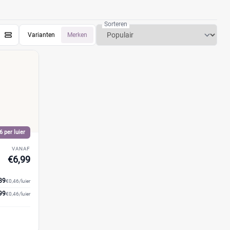
Sorteren
Varianten
Merken
6 per luier
VANAF
€6,99
89
€0,46/luier
99
€0,46/luier