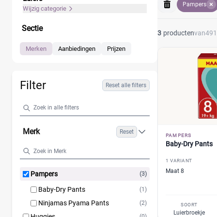
Pampers
Wijzig categorie
Sectie
3
producten
van
491
Merken
Aanbiedingen
Prijzen
Filter
Reset alle filters
Merk
Reset
PAMPERS
Baby-Dry Pants
1 VARIANT
Maat 8
Pampers
(3)
Baby-Dry Pants
(1)
Ninjamas Pyama Pants
(2)
SOORT
Luierbroekje
Huggies
(0)