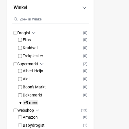
Winkel
Drogist
(0)
Etos
(0)
Kruidvat
(0)
Trekpleister
(0)
Supermarkt
(2)
Albert Heijn
(0)
Aldi
(0)
Boon's Markt
(0)
Dekamarkt
(0)
+9 meer
▼
Webshop
(13)
Amazon
(0)
Babydrogist
(1)