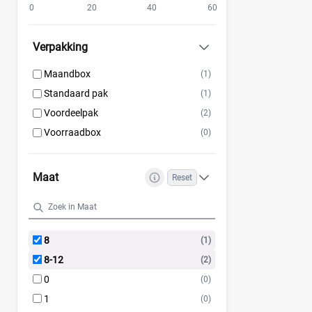
0
20
40
60
Verpakking
Maandbox
(1)
Standaard pak
(1)
Voordeelpak
(2)
Voorraadbox
(0)
Maat
Reset
8
(1)
8-12
(2)
0
(0)
1
(0)