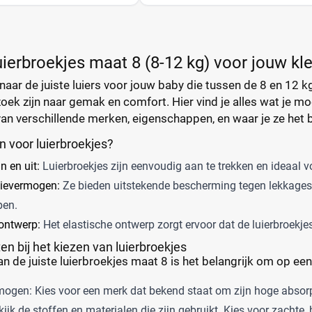
uierbroekjes maat 8 (8-12 kg) voor jouw kle
naar de juiste luiers voor jouw baby die tussen de 8 en 12 
oek zijn naar gemak en comfort. Hier vind je alles wat je mo
van verschillende merken, eigenschappen, en waar je ze het 
 voor luierbroekjes?
 en uit:
Luierbroekjes zijn eenvoudig aan te trekken en ideaal v
ievermogen:
Ze bieden uitstekende bescherming tegen lekkages, 
pen.
ontwerp:
Het elastische ontwerp zorgt ervoor dat de luierbroekje
en bij het kiezen van luierbroekjes
van de juiste luierbroekjes maat 8 is het belangrijk om op een
ogen: Kies voor een merk dat bekend staat om zijn hoge absorpti
ijk de stoffen en materialen die zijn gebruikt. Kies voor zachte, 