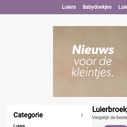
Luiers
Babydoekjes
Lui
Producten
Luierbroek
Categorie
Vergelijk de best
Luiers