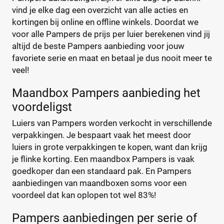
Dotties
(0)
vind je elke dag een overzicht van alle acties en
Kortingspercentage
Europrofit
kortingen bij online en offline winkels. Doordat we
(0)
voor alle Pampers de prijs per luier berekenen vind jij
GhaZoo
(0)
%
%
altijd de beste Pampers aanbieding voor jouw
Jumbo
(0)
favoriete serie en maat en betaal je dus nooit meer te
Kruidvat
(0)
veel!
Libero
(0)
Prijs
Maandbox Pampers aanbieding het
Lillydoo
(0)
€
€
voordeligst
Lupilu
(0)
Magics
(0)
Luiers van Pampers worden verkocht in verschillende
Mamia
(0)
verpakkingen. Je bespaart vaak het meest door
luiers in grote verpakkingen te kopen, want dan krijg
Muumi
(0)
Soort
je flinke korting. Een maandbox Pampers is vaak
Naty
(0)
goedkoper dan een standaard pak. En Pampers
Babyluier
(1)
Pura
(0)
aanbiedingen van maandboxen soms voor een
Luierbroekje
(1)
Rascal + Friends
(0)
voordeel dat kan oplopen tot wel 83%!
Nachtluier
(0)
SweetCare
(0)
Zwemluier
(0)
Pampers aanbiedingen per serie of
Teddy Care
(0)