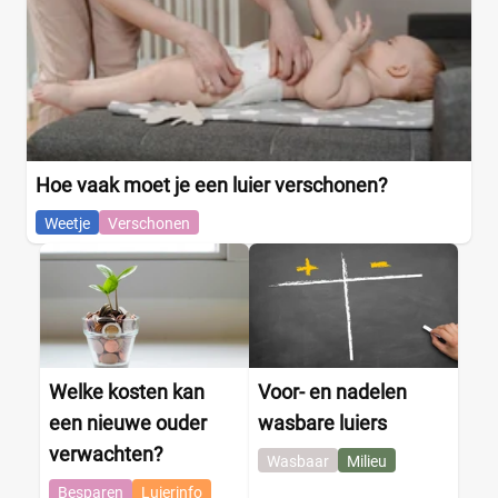
Hoe vaak moet je een luier verschonen?
Weetje
Verschonen
Welke kosten kan
Voor- en nadelen
een nieuwe ouder
wasbare luiers
verwachten?
Wasbaar
Milieu
Besparen
Luierinfo