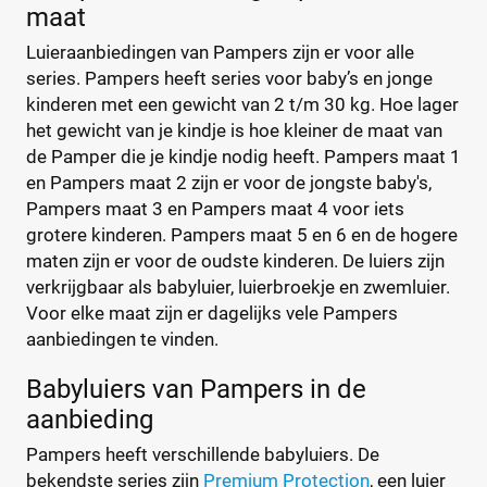
maat
Tidoo
(0)
Gewicht kind
Toujours
(0)
Luieraanbiedingen van Pampers zijn er voor alle
Trekpleister
series. Pampers heeft series voor baby’s en jonge
(0)
kinderen met een gewicht van 2 t/m 30 kg. Hoe lager
Wiona
(0)
het gewicht van je kindje is hoe kleiner de maat van
0
20
40
60
de Pamper die je kindje nodig heeft. Pampers maat 1
en Pampers maat 2 zijn er voor de jongste baby's,
Pampers maat 3 en Pampers maat 4 voor iets
Verpakking
grotere kinderen. Pampers maat 5 en 6 en de hogere
Maandbox
(2)
maten zijn er voor de oudste kinderen. De luiers zijn
Standaard pak
(2)
verkrijgbaar als babyluier, luierbroekje en zwemluier.
Voor elke maat zijn er dagelijks vele Pampers
Voordeelpak
(1)
aanbiedingen te vinden.
Voorraadbox
(1)
Babyluiers van Pampers in de
Maat
aanbieding
Reset
Pampers heeft verschillende babyluiers. De
bekendste series zijn
Premium Protection
, een luier