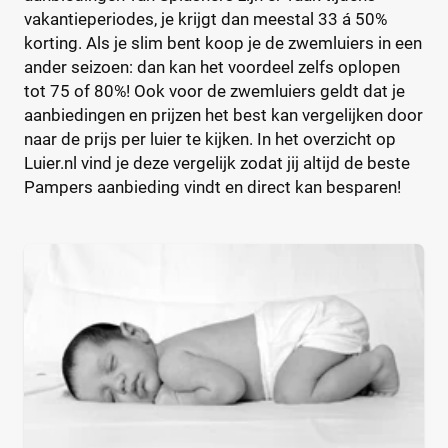
Dekamarkt
(0)
vakantieperiodes, je krijgt dan meestal 33 á 50%
+9 meer
▼
korting. Als je slim bent koop je de zwemluiers in een
Webshop
(12)
ander seizoen: dan kan het voordeel zelfs oplopen
Wehkamp
(2)
tot 75 of 80%! Ook voor de zwemluiers geldt dat je
aanbiedingen en prijzen het best kan vergelijken door
Amazon
(1)
naar de prijs per luier te kijken. In het overzicht op
Babydrogist
(1)
Luier.nl vind je deze vergelijk zodat jij altijd de beste
BigGreenSmile
(0)
Pampers aanbieding vindt en direct kan besparen!
+9 meer
▼