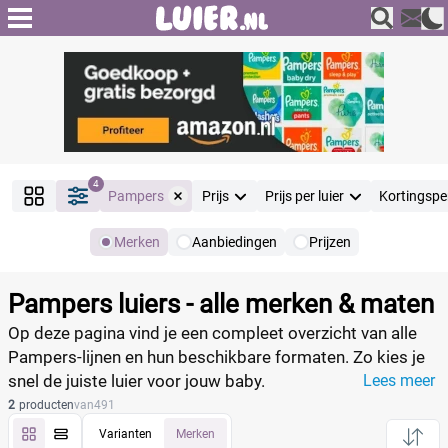
4
Pampers
Prijs
Prijs per luier
Kortingspe
Merken
Aanbiedingen
Prijzen
Producten
Filter
Pampers luiers - alle merken & maten
Reset alle filters
Op deze pagina vind je een compleet overzicht van alle
Pampers‑lijnen en hun beschikbare formaten. Zo kies je
snel de juiste luier voor jouw baby.
Lees meer
Merk
Reset
2
producten
van
491
Varianten
Merken