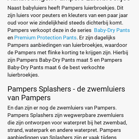
Naast babyluiers heeft Pampers luierbroekjes. Dit
Jongen
(0)
zijn luiers voor peuters en kleuters van een paar jaar
Jongen en meisje
(2)
oud voor wie zindelijkheid steeds dichterbij komt.
Meisje
(0)
Pampers verkoopt deze in de series
Baby-Dry Pants
en
Premium Protection Pants
. Er zijn dagelijks
Pampers aanbiedingen van luierbroekjes, waardoor
Winkel
Reset
de Pampers met flinke korting te krijgen zijn. Hierbij
zijn Pampers Baby-Dry Pants maat 5 en Pampers
Baby-Dry Pants maat 6 de best verkochte
luierbroekjes.
Drogist
(0)
Etos
(0)
Pampers Splashers - de zwemluiers
Kruidvat
(0)
van Pampers
Trekpleister
(0)
En dan zijn er nog de zwemluiers van Pampers.
Supermarkt
(2)
Pampers Splashers zijn wegwerpbare zwemluiers
Albert Heijn
(0)
die zijn ontworpen voor waterpret bij het zwembad,
Aldi
(0)
strand, waterpark en andere waterpret. Pampers
Boon's Markt
(0)
aanbiedingen van Splashers zijn er vaak tijdens