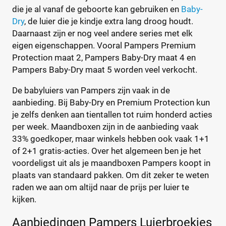
die je al vanaf de geboorte kan gebruiken en
Baby-
13+
(0)
Dry
, de luier die je kindje extra lang droog houdt.
8
(2)
Daarnaast zijn er nog veel andere series met elk
0
(0)
eigen eigenschappen. Vooral Pampers Premium
1
(2)
Protection maat 2, Pampers Baby-Dry maat 4 en
14+
(0)
Pampers Baby-Dry maat 5 worden veel verkocht.
2
(2)
De babyluiers van Pampers zijn vaak in de
2-15+
(0)
aanbieding. Bij Baby-Dry en Premium Protection kun
+26 meer
▼
je zelfs denken aan tientallen tot ruim honderd acties
per week. Maandboxen zijn in de aanbieding vaak
33% goedkoper, maar winkels hebben ook vaak 1+1
Kenmerk
of 2+1 gratis-acties. Over het algemeen ben je het
Milieuvriendelijk
voordeligst uit als je maandboxen Pampers koopt in
(0)
plaats van standaard pakken. Om dit zeker te weten
Ongeparfumeerd
(0)
raden we aan om altijd naar de prijs per luier te
Urine-indicator
(0)
kijken.
Aanbiedingen Pampers Luierbroekjes
Geslacht