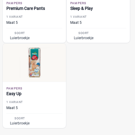
Kruidvat
(1)
PAMPERS
PAMPERS
Premium Care Pants
Sleep & Play
Trekpleister
(1)
1 VARIANT
1 VARIANT
Supermarkt
(16)
Maat 5
Maat 5
Albert Heijn
(2)
SOORT
SOORT
Aldi
(0)
Luierbroekje
Luierbroekje
Boon's Markt
(4)
Dekamarkt
(0)
+9 meer
▼
Webshop
(50)
Amazon
(1)
Babydrogist
(7)
PAMPERS
BigGreenSmile
(0)
Easy Up
Bol
(12)
1 VARIANT
Maat 5
+9 meer
▼
SOORT
Luierbroekje