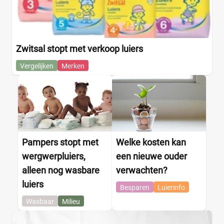
Zwitsal stopt met verkoop luiers
Vergelijken
Merken
Pampers stopt met
Welke kosten kan
wergwerpluiers,
een nieuwe ouder
alleen nog wasbare
verwachten?
luiers
Besparen
Luierinfo
Wasbaar
Milieu