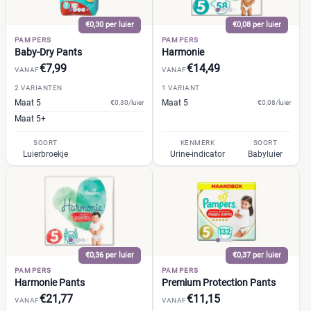
+26 meer
▼
Bebino
(2)
€0,30 per luier
€0,08 per luier
Bonbébé
(2)
PAMPERS
PAMPERS
Bumblies
(2)
Prijs per luier
Baby-Dry Pants
Harmonie
Confy
(2)
€7,99
€14,49
VANAF
VANAF
€
€
DA
(1)
2 VARIANTEN
1 VARIANT
Maat 5
Maat 5
Dodot
€0,30/luier
€0,08/luier
(6)
Maat 5+
Dotties
(1)
Kortingspercentage
Europrofit
(1)
SOORT
KENMERK
SOORT
Luierbroekje
Urine-indicator
Babyluier
GhaZoo
(1)
%
%
Jumbo
(2)
Kruidvat
(9)
Libero
(1)
Prijs
Lillydoo
(4)
€
€
€0,36 per luier
€0,37 per luier
Lupilu
(2)
PAMPERS
PAMPERS
Magics
(2)
Harmonie Pants
Premium Protection Pants
€21,77
€11,15
Mamia
(2)
VANAF
VANAF