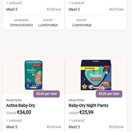
Muumi
(2)
1 VARIANT
1 VARIANT
Soort
Maat 5
Maat 5
€0,36/luier
€0,37/luier
Naty
(2)
Babyluier
(11)
Pura
(0)
KENMERK
SOORT
SOORT
Luierbroekje
Urine-indicator
Luierbroekje
Luierbroekje
(8)
Rascal + Friends
(2)
Nachtluier
(1)
SweetCare
(3)
Zwemluier
(0)
Teddy Care
(1)
Tidoo
(2)
Gewicht kind
Toujours
(2)
Trekpleister
(1)
Wiona
(1)
0
20
40
60
€0,42 per luier
€0,33 per luier
PAMPERS
PAMPERS
Verpakking
Active Baby-Dry
Baby-Dry Night Pants
€34,00
€25,99
VANAF
VANAF
Maandbox
(7)
1 VARIANT
1 VARIANT
Standaard pak
(9)
Maat 5
Maat 5
€0,42/luier
€0,33/luier