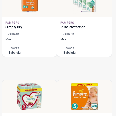
Milieuvriendelijk
(0)
Ongeparfumeerd
(0)
PAMPERS
PAMPERS
Urine-indicator
(4)
Simply Dry
Pure Protection
1 VARIANT
1 VARIANT
Maat 5
Maat 5
Geslacht
SOORT
SOORT
Jongen
(0)
Babyluier
Babyluier
Jongen en meisje
(19)
Meisje
(0)
Winkel
Drogist
(3)
Etos
(1)