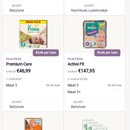
Voordeelpak
(10)
SOORT
SOORT
Voorraadbox
(4)
Babyluier
Nachtluier, Luierbroekje
Maat
Reset
€0,46 per luier
€0,46 per luier
5
(15)
PAMPERS
PAMPERS
5+
(4)
Premium Care
Active Fit
€46,99
€147,95
0
(0)
VANAF
VANAF
1
(7)
1 VARIANT
2 VARIANTEN
Maat 5
Maat 5
€0,46/luier
€0,46/luier
13+
(0)
Maat 5+
14+
(0)
SOORT
SOORT
2
(8)
Babyluier
Babyluier
+26 meer
▼
Kenmerk