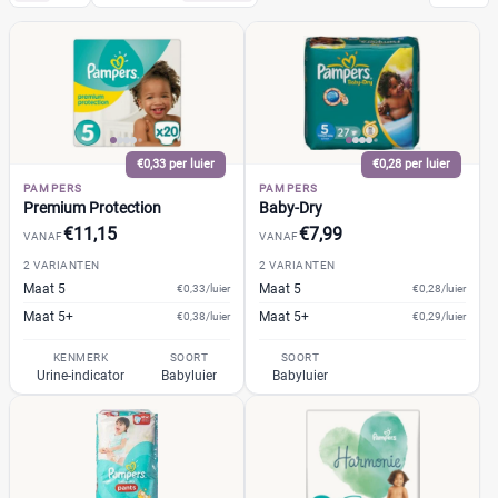
Pampers
(19)
Baby-Dry
(2)
Baby-Dry Pants
(2)
Harmonie
(1)
€0,33 per luier
€0,28 per luier
Premium Protection
(2)
PAMPERS
PAMPERS
Active Baby-Dry
(1)
Premium Protection
Baby-Dry
Baby-Dry Night Pants
€11,15
€7,99
(1)
VANAF
VANAF
Harmonie Pants
(1)
2 VARIANTEN
2 VARIANTEN
Maat 5
Maat 5
€0,33/luier
€0,28/luier
+8 meer
▼
Maat 5+
Maat 5+
€0,38/luier
€0,29/luier
Huggies
(6)
Etos
(7)
KENMERK
SOORT
SOORT
Urine-indicator
Babyluier
Babyluier
Zwitsal
(1)
Albert Heijn
(6)
Attitude
(1)
Bambo Nature
(2)