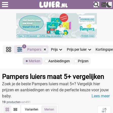
3
Pampers
Prijs
Prijs per luier
Kortingspe
Merken
Aanbiedingen
Prijzen
Producten
Filter
Pampers luiers maat 5+ vergelijken
Reset alle filters
Zoek je de beste Pampers luiers maat 5+? Vergelijk hier
prijzen en aanbiedingen en vind de perfecte keuze voor jouw
baby.
Lees meer
Merk
Reset
19
producten
van
491
Varianten
Merken