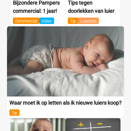
Bijzondere Pampers
Tips tegen
commercial: 1 jaar!
doorlekken van luier
Commercial
Video
Tip
Luierinfo
Waar moet ik op letten als ik nieuwe luiers koop?
Tip