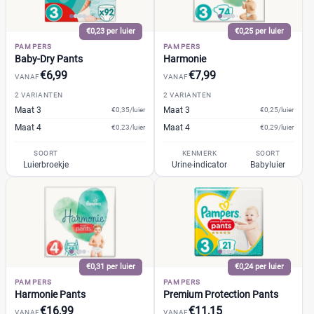
+26 meer
▼
Bebino
(2)
Bonbébé
(3)
€0,23 per luier
€0,25 per luier
Bumblies
(2)
Prijs per luier
PAMPERS
PAMPERS
Baby-Dry Pants
Harmonie
Confy
(3)
€
€6,99
€7,99
€
VANAF
VANAF
DA
(2)
2 VARIANTEN
2 VARIANTEN
Dodot
(9)
Maat 3
Maat 3
€0,35/luier
€0,25/luier
Dotties
(2)
Maat 4
Maat 4
€0,23/luier
€0,29/luier
Kortingspercentage
Europrofit
(1)
SOORT
KENMERK
SOORT
GhaZoo
(2)
Luierbroekje
Urine-indicator
Babyluier
%
%
Jumbo
(3)
Kruidvat
(10)
Libero
(0)
Prijs
Lillydoo
(5)
€
€
Lupilu
(2)
€0,31 per luier
€0,24 per luier
Magics
(4)
PAMPERS
PAMPERS
Harmonie Pants
Premium Protection Pants
Mamia
(2)
€16,99
€11,15
VANAF
VANAF