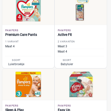
Kruidvat
(2)
Trekpleister
(2)
Supermarkt
(28)
Albert Heijn
(3)
Aldi
(0)
PAMPERS
PAMPERS
Premium Care Pants
Active Fit
Boon's Markt
(6)
1 VARIANT
2 VARIANTEN
Dekamarkt
(0)
Maat 4
Maat 3
+9 meer
▼
Maat 4
Webshop
(79)
SOORT
SOORT
Amazon
(2)
Luierbroekje
Babyluier
Babydrogist
(10)
BigGreenSmile
(0)
Bol
(17)
+9 meer
▼
PAMPERS
PAMPERS
Sleep & Play
Easy Up