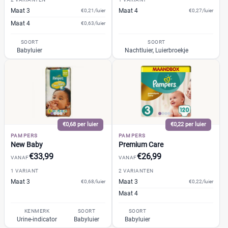
Voordeelpak
(15)
Maat 3
Maat 4
€0,21/luier
€0,27/luier
Voorraadbox
(3)
Maat 4
€0,63/luier
SOORT
SOORT
Maat
Reset
Babyluier
Nachtluier, Luierbroekje
3
(12)
4
(15)
0
(0)
€0,68 per luier
€0,22 per luier
PAMPERS
PAMPERS
1
(7)
New Baby
Premium Care
13+
(0)
€33,99
€26,99
VANAF
VANAF
14+
(0)
1 VARIANT
2 VARIANTEN
2
(8)
Maat 3
Maat 3
€0,68/luier
€0,22/luier
Maat 4
+26 meer
▼
KENMERK
SOORT
SOORT
Urine-indicator
Babyluier
Babyluier
Kenmerk