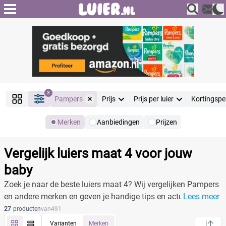
3
Pampers
Prijs
Prijs per luier
Kortingspe
Merken
Aanbiedingen
Prijzen
Producten
Filter
Vergelijk luiers maat 4 voor jouw
Reset alle filters
baby
Zoek je naar de beste luiers maat 4? Wij vergelijken Pampers
en andere merken en geven je handige tips en actuele prijzen.
Lees meer
Merk
Reset
27
producten
van
491
Varianten
Merken