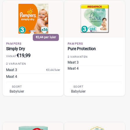
Milieuvriendelijk
(0)
Ongeparfumeerd
(0)
Urine-indicator
(6)
€0,44 per luier
PAMPERS
PAMPERS
Geslacht
Simply Dry
Pure Protection
€19,99
VANAF
2 VARIANTEN
Jongen
(0)
Maat 3
2 VARIANTEN
Jongen en meisje
(27)
Maat 4
Maat 3
€0,44/luier
Meisje
(0)
Maat 4
SOORT
SOORT
Winkel
Babyluier
Babyluier
Drogist
(6)
Etos
(2)