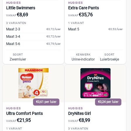
HUGGIES
HUGGIES
Little Swimmers
Extra Care Pants
€8,69
€35,76
VANAF
VANAF
3 VARIANTEN
1 VARIANT
Maat 2-3
Maat 5
€0,72/luier
€0,53/luier
Maat 3-4
€0,72/luier
Maat 5-6
€0,79/luier
SOORT
KENMERK
SOORT
Zwemluier
Urine-indicator
Luierbroekje
€0,61 per luier
€0,24 per luier
HUGGIES
HUGGIES
Ultra Comfort Pants
DryNites Girl
€21,95
€8,99
VANAF
VANAF
1 VARIANT
3 VARIANTEN