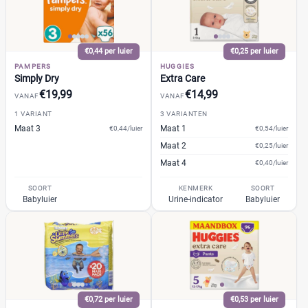
€0,44 per luier
€0,25 per luier
PAMPERS
HUGGIES
Simply Dry
Extra Care
€19,99
€14,99
VANAF
VANAF
1 VARIANT
3 VARIANTEN
Maat 3
Maat 1
€0,44/luier
€0,54/luier
Maat 2
€0,25/luier
Maat 4
€0,40/luier
SOORT
KENMERK
SOORT
Babyluier
Urine-indicator
Babyluier
€0,72 per luier
€0,53 per luier