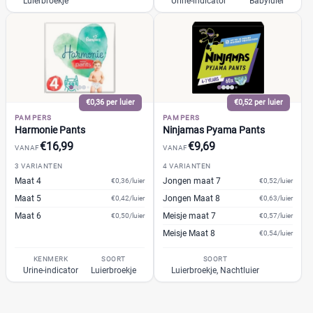
Luierbroekje
Urine-indicator
Babyluier
Trekpleister
(0)
Wiona
(0)
0
20
40
60
Verpakking
€0,36 per luier
€0,52 per luier
PAMPERS
PAMPERS
Maandbox
(62)
Harmonie Pants
Ninjamas Pyama Pants
Standaard pak
(77)
€16,99
€9,69
VANAF
VANAF
Voordeelpak
(79)
3 VARIANTEN
4 VARIANTEN
Voorraadbox
(19)
Maat 4
Jongen maat 7
€0,36/luier
€0,52/luier
Maat 5
Jongen Maat 8
€0,42/luier
€0,63/luier
Maat 6
Meisje maat 7
€0,50/luier
€0,57/luier
Maat
Meisje Maat 8
€0,54/luier
KENMERK
SOORT
SOORT
Urine-indicator
Luierbroekje
Luierbroekje, Nachtluier
0
(1)
1
(7)