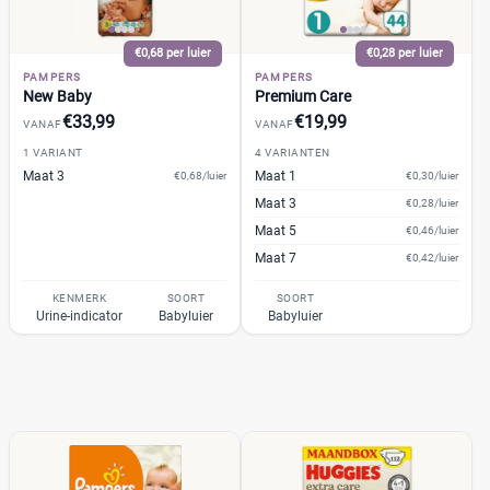
Webshop
(482)
Bol
(112)
€0,68 per luier
€0,28 per luier
DeOnlineDrogist
(27)
PAMPERS
PAMPERS
Amazon
(27)
New Baby
Premium Care
Babydrogist
€33,99
€19,99
(37)
VANAF
VANAF
+9 meer
▼
1 VARIANT
4 VARIANTEN
Maat 3
Maat 1
€0,68/luier
€0,30/luier
Maat 3
€0,28/luier
Maat 5
€0,46/luier
Maat 7
€0,42/luier
KENMERK
SOORT
SOORT
Urine-indicator
Babyluier
Babyluier