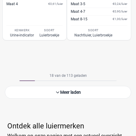
Maat 4
Maat 3-5
€0,61/luier
€0,24/luier
Maat 4-7
€0,90/luier
Maat 8-15
€1,00/luier
KENMERK
SOORT
SOORT
Urine-indicator
Luierbroekje
Nachtluier, Luierbroekje
18 van de 113 geladen
Meer laden
Ontdek alle luiermerken
Welkom op onze pagina met een actueel overzicht