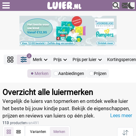
2
Merk
Prijs
Prijs per luier
Kortingsperce
Merken
Aanbiedingen
Prijzen
Producten
Filter
Overzicht alle luiermerken
Reset alle filters
Vergelijk de luiers van topmerken en ontdek welke luier
het beste bij jouw kindje past. Bekijk de eigenschappen,
prijzen en reviews van luiers op één plek.
Lees meer
Merk
113
producten
van
491
Varianten
Merken