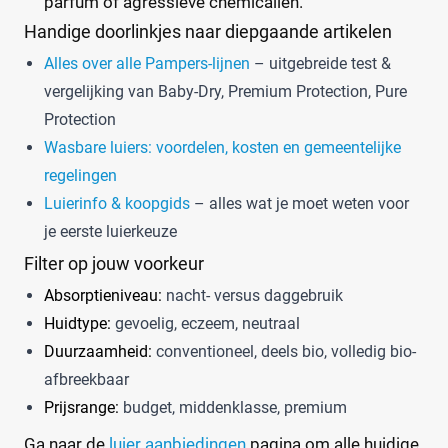
parfum of agressieve chemicaliën.
Handige doorlinkjes naar diepgaande artikelen
Alles over alle Pampers-lijnen
– uitgebreide test &
vergelijking van Baby-Dry, Premium Protection, Pure
Protection
Wasbare luiers: voordelen, kosten en gemeentelijke
regelingen
Luierinfo & koopgids
– alles wat je moet weten voor
je eerste luierkeuze
Filter op jouw voorkeur
Absorptieniveau:
nacht- versus daggebruik
Huidtype:
gevoelig, eczeem, neutraal
Duurzaamheid:
conventioneel, deels bio, volledig bio-
afbreekbaar
Prijsrange:
budget, middenklasse, premium
Ga naar de
luier aanbiedingen
pagina om alle huidige