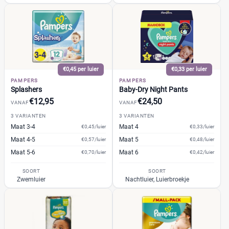
Jongen en meisje
(100)
Meisje
(3)
Winkel
Reset
€0,45 per luier
€0,33 per luier
PAMPERS
PAMPERS
Splashers
Baby-Dry Night Pants
Drogist
(99)
€12,95
€24,50
VANAF
VANAF
Etos
(31)
3 VARIANTEN
3 VARIANTEN
Kruidvat
(45)
Maat 3-4
Maat 4
€0,45/luier
€0,33/luier
Trekpleister
(23)
Maat 4-5
Maat 5
€0,57/luier
€0,48/luier
Supermarkt
(238)
Maat 5-6
Maat 6
€0,70/luier
€0,42/luier
Albert Heijn
(48)
SOORT
SOORT
Aldi
(5)
Zwemluier
Nachtluier, Luierbroekje
Boon's Markt
(27)
Dekamarkt
(15)
+9 meer
▼