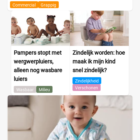
Commercial
Grappig
Pampers stopt met
Zindelijk worden: hoe
wergwerpluiers,
maak ik mijn kind
alleen nog wasbare
snel zindelijk?
luiers
Zindelijkheid
Verschonen
Wasbaar
Milieu