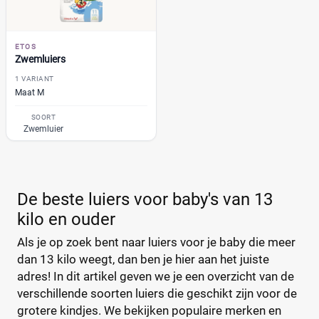
GhaZoo
(0)
%
%
Jumbo
(0)
Kruidvat
(0)
ETOS
Zwemluiers
Libero
(0)
Prijs
1 VARIANT
Lillydoo
(0)
Maat M
€
€
Lupilu
(0)
SOORT
Magics
(0)
Zwemluier
Mamia
(0)
Muumi
(0)
Soort
Naty
(0)
De beste luiers voor baby's van 13
Babyluier
(0)
Pura
(0)
kilo en ouder
Luierbroekje
(2)
Rascal + Friends
(0)
Nachtluier
(2)
Als je op zoek bent naar luiers voor je baby die meer
SweetCare
(0)
dan 13 kilo weegt, dan ben je hier aan het juiste
Zwemluier
(1)
Teddy Care
(0)
adres! In dit artikel geven we je een overzicht van de
Tidoo
(0)
verschillende soorten luiers die geschikt zijn voor de
Gewicht kind
Toujours
(0)
grotere kindjes. We bekijken populaire merken en