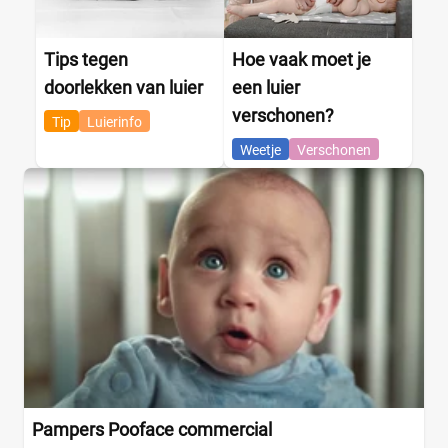
Webshop
(5)
Amazon
(1)
Babydrogist
(0)
Tips tegen
Hoe vaak moet je
BigGreenSmile
(0)
doorlekken van luier
een luier
Bol
(2)
verschonen?
Tip
Luierinfo
+9 meer
▼
Weetje
Verschonen
Pampers Pooface commercial