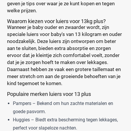
Trekpleister
geven je tips over waar je ze kunt kopen en tegen
(0)
welke prijzen.
Wiona
(0)
Waarom kiezen voor luiers voor 13kg plus?
0
20
40
60
Wanneer je baby ouder en zwaarder wordt, zijn
speciale luiers voor baby's van 13 kilogram en ouder
Verpakking
noodzakelijk. Deze luiers zijn ontworpen om beter
aan te sluiten, bieden extra absorptie en zorgen
Maandbox
(0)
ervoor dat je kleintje zich comfortabel voelt, zonder
Standaard pak
(2)
dat je je zorgen hoeft te maken over lekkages.
Voordeelpak
(2)
Daarnaast hebben ze vaak een grotere taillemaat en
Voorraadbox
(0)
meer stretch om aan de groeiende behoeften van je
kind tegemoet te komen.
Populaire merken luiers voor 13 plus
Maat
Reset
Pampers – Bekend om hun zachte materialen en
goede pasvorm.
Huggies – Biedt extra bescherming tegen lekkages,
13+
(2)
perfect voor slapeloze nachten.
M
(1)