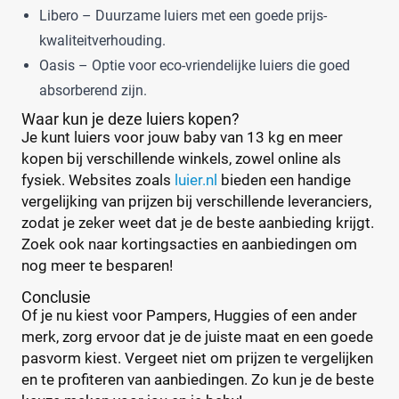
Libero – Duurzame luiers met een goede prijs-
0
(2)
kwaliteitverhouding.
1
(35)
Oasis – Optie voor eco-vriendelijke luiers die goed
14+
(0)
absorberend zijn.
2
(42)
2-15+
Waar kun je deze luiers kopen?
(0)
Je kunt luiers voor jouw baby van 13 kg en meer
+26 meer
▼
kopen bij verschillende winkels, zowel online als
fysiek. Websites zoals
luier.nl
bieden een handige
Kenmerk
vergelijking van prijzen bij verschillende leveranciers,
zodat je zeker weet dat je de beste aanbieding krijgt.
Milieuvriendelijk
(0)
Zoek ook naar kortingsacties en aanbiedingen om
Ongeparfumeerd
(0)
nog meer te besparen!
Urine-indicator
(0)
Conclusie
Of je nu kiest voor Pampers, Huggies of een ander
merk, zorg ervoor dat je de juiste maat en een goede
Geslacht
pasvorm kiest. Vergeet niet om prijzen te vergelijken
Jongen
(1)
en te profiteren van aanbiedingen. Zo kun je de beste