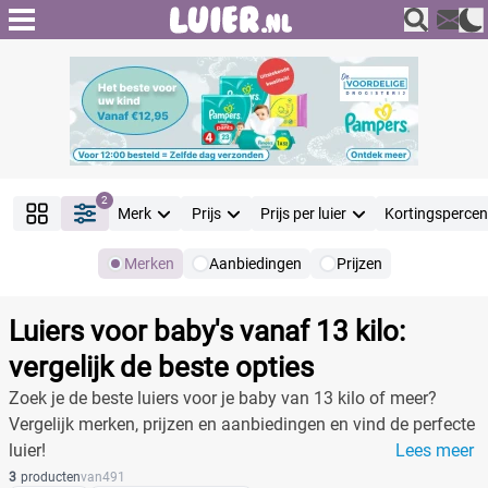
2
Merk
Prijs
Prijs per luier
Kortingsperce
Merken
Aanbiedingen
Prijzen
Producten
Filter
Luiers voor baby's vanaf 13 kilo:
Reset alle filters
vergelijk de beste opties
Zoek je de beste luiers voor je baby van 13 kilo of meer?
Vergelijk merken, prijzen en aanbiedingen en vind de perfecte
Merk
luier!
Lees meer
3
producten
van
491