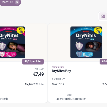
Maat: 13+
€0,71 per luier
€0,6
HUGGIES
VANAF
DryNites Boy
€7,49
1 VARIANT
€7,49
€7,
Maat 13+
€0,71/luier
SOORT
broekje
Luierbroekje, Nachtluier