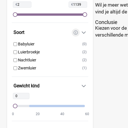
Wil je meer wet
€
€
Lupilu
(0)
vind je altijd d
Magics
(0)
Conclusie
Mamia
(0)
Kiezen voor de 
Muumi
(0)
Soort
verschillende 
Naty
(0)
Babyluier
(0)
Pura
(0)
Luierbroekje
(2)
Rascal + Friends
(0)
Nachtluier
(2)
SweetCare
(0)
Zwemluier
(1)
Teddy Care
(0)
Tidoo
(0)
Gewicht kind
Toujours
(0)
Trekpleister
(0)
Wiona
(0)
0
20
40
60