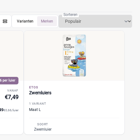
Sorteren
Varianten
Merken
6 per luier
ETOS
VANAF
Zwemluiers
€7,49
1 VARIANT
Maat L
49
€0,66/luier
SOORT
Zwemluier