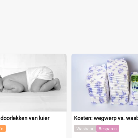
 doorlekken van luier
Kosten: wegwerp vs. wasb
fo
Wasbaar
Besparen