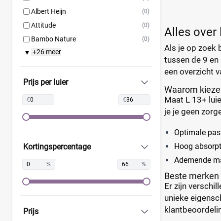
Albert Heijn
(0)
Attitude
(0)
Alles over
Bambo Nature
(0)
Als je op zoek 
+26 meer
▼
Bebino
(0)
tussen de 9 en 
Bonbébé
(0)
een overzicht 
Bumblies
(0)
Prijs per luier
Waarom kieze
Confy
(0)
Maat L 13+ luie
€
€
DA
(0)
je je geen zorg
Dodot
(0)
Optimale pas
Dotties
(0)
Hoog absorpt
Kortingspercentage
Europrofit
(0)
Ademende mat
GhaZoo
(0)
%
%
Beste merken 
Jumbo
(0)
Er zijn verschi
Kruidvat
(0)
unieke eigensch
Libero
(0)
klantbeoordeli
Prijs
Lillydoo
(0)