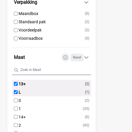
Verpakking
Maandbox
(0)
Standaard pak
(2)
Voordeelpak
(2)
Voorraadbox
(0)
Maat
Reset
13+
(2)
L
(1)
0
(2)
1
(35)
14+
(0)
2
(42)