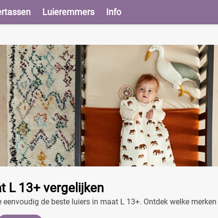
ertassen
Luieremmers
Info
t L 13+ vergelijken
 je eenvoudig de beste luiers in maat L 13+. Ontdek welke merken 