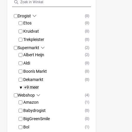
Drogist
(0)
Etos
(0)
Kruidvat
(0)
Trekpleister
(0)
Supermarkt
(2)
Albert Heijn
(2)
Aldi
(0)
Boon's Markt
(0)
Dekamarkt
(0)
+9 meer
▼
Webshop
(4)
Amazon
(1)
Babydrogist
(0)
BigGreenSmile
(0)
Bol
(1)