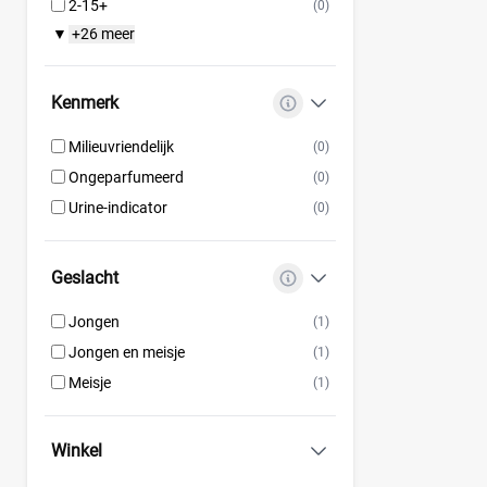
2-15+
(0)
+26 meer
▼
Kenmerk
Milieuvriendelijk
(0)
Ongeparfumeerd
(0)
Urine-indicator
(0)
Geslacht
Jongen
(1)
Jongen en meisje
(1)
Meisje
(1)
Winkel