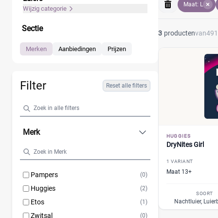
Maat: L
Wijzig categorie
Sectie
3
producten
van
491
Merken
Aanbiedingen
Prijzen
Filter
Reset alle filters
Merk
HUGGIES
DryNites Girl
1 VARIANT
Maat 13+
Pampers
(0)
Huggies
(2)
SOORT
Etos
Nachtluier, Luier
(1)
Zwitsal
(0)