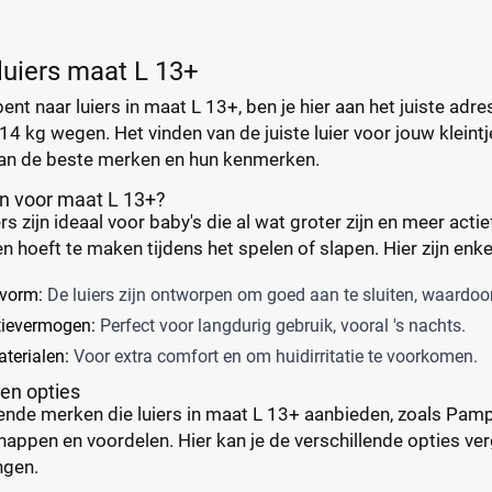
 luiers maat L 13+
bent naar luiers in maat L 13+, ben je hier aan het juiste adr
14 kg wegen. Het vinden van de juiste luier voor jouw kleintj
van de beste merken en hun kenmerken.
n voor maat L 13+?
rs zijn ideaal voor baby's die al wat groter zijn en meer act
en hoeft te maken tijdens het spelen of slapen. Hier zijn enke
vorm:
De luiers zijn ontworpen om goed aan te sluiten, waardoor
ievermogen:
Perfect voor langdurig gebruik, vooral 's nachts.
erialen:
Voor extra comfort en om huidirritatie te voorkomen.
en opties
llende merken die luiers in maat L 13+ aanbieden, zoals Pamp
appen en voordelen. Hier kan je de verschillende opties verg
ngen.