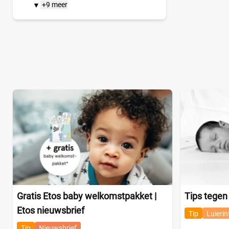
+9 meer
▼
Gratis Etos baby welkomstpakket |
Tips tegen
Etos nieuwsbrief
Tip
Luierin
Tip
Nieuwsbrief