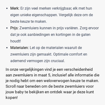
0
(0)
Merk:
Er zijn veel merken verkrijgbaar, elk met hun
1
(0)
eigen unieke eigenschappen. Vergelijk deze om de
13+
(0)
beste keuze te maken.
14+
(0)
Prijs:
Zwemluiers kunnen in prijs variëren. Zorg ervoor
2
(0)
dat je ook aanbiedingen en kortingen in de gaten
+26 meer
▼
houdt!
Materialen:
Let op de materialen waaruit de
Kenmerk
zwemluiers zijn gemaakt. Optimale comfort en
ademend vermogen zijn cruciaal.
Milieuvriendelijk
(0)
Ongeparfumeerd
(0)
In onze vergelijkingen vind je een verscheidenheid
Urine-indicator
(0)
aan zwemluiers in maat 5, inclusief alle informatie die
je nodig hebt om een weloverwogen keuze te maken.
Scroll naar beneden om de beste zwemluiers voor
Geslacht
jouw baby te bekijken en ontdek waar je deze kunt
kopen!
Jongen
(0)