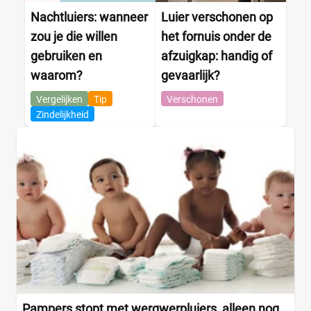
Webshop
(6)
Nachtluiers: wanneer
Luier verschonen op
Amazon
(0)
zou je die willen
het fornuis onder de
Babydrogist
(0)
gebruiken en
afzuigkap: handig of
BigGreenSmile
(0)
waarom?
gevaarlijk?
Bol
(2)
+9 meer
▼
Vergelijken
Tip
Verschonen
Zindelijkheid
Pampers stopt met wergwerpluiers, alleen nog