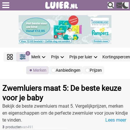
3
Merk
Prijs
Prijs per luier
Kortingsperce
Merken
Aanbiedingen
Prijzen
Producten
Filter
Zwemluiers maat 5: De beste keuze
Reset alle filters
voor je baby
Bekijk de beste zwemluiers maat 5. Vergelijkprijzen, merken
en eigenschappen om de perfecte zwemluier voor jouw kindje
Merk
te vinden.
Lees meer
3
producten
van
491