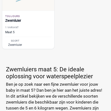
GhaZoo
(0)
%
%
Jumbo
(0)
Kruidvat
(0)
TOUJOURS
Zwemluier
Libero
(0)
Prijs
1 VARIANT
Lillydoo
(0)
Maat 5
€
€
Lupilu
(0)
SOORT
Magics
(0)
Zwemluier
Mamia
(0)
Muumi
(0)
Soort
Reset
Naty
(0)
Zwemluiers maat 5: De ideale
Babyluier
(53)
Pura
(0)
oplossing voor waterspeelplezier
Luierbroekje
(33)
Rascal + Friends
(0)
Nachtluier
(1)
Ben je op zoek naar een fijne zwemluier voor jouw
SweetCare
(0)
baby in maat 5? Dan ben je hier aan het juiste adres!
Zwemluier
(3)
Teddy Care
(0)
In dit artikel bekijken we de verschillende soorten
Tidoo
(0)
zwemluiers die beschikbaar zijn voor kinderen die
Gewicht kind
Toujours
(1)
tussen de 5 en 6 kilogram wegen. Zwemluiers zijn