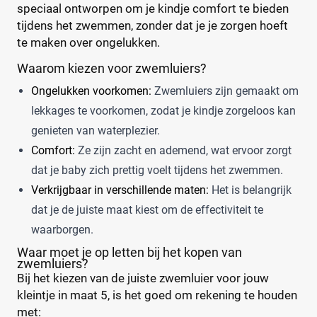
Trekpleister
speciaal ontworpen om je kindje comfort te bieden
(0)
tijdens het zwemmen, zonder dat je je zorgen hoeft
Wiona
(0)
te maken over ongelukken.
0
20
40
60
Waarom kiezen voor zwemluiers?
Ongelukken voorkomen:
Zwemluiers zijn gemaakt om
Verpakking
lekkages te voorkomen, zodat je kindje zorgeloos kan
Maandbox
(0)
genieten van waterplezier.
Standaard pak
(2)
Comfort:
Ze zijn zacht en ademend, wat ervoor zorgt
Voordeelpak
(1)
dat je baby zich prettig voelt tijdens het zwemmen.
Voorraadbox
(0)
Verkrijgbaar in verschillende maten:
Het is belangrijk
dat je de juiste maat kiest om de effectiviteit te
Maat
Reset
waarborgen.
Waar moet je op letten bij het kopen van
zwemluiers?
Bij het kiezen van de juiste zwemluier voor jouw
5
(1)
kleintje in maat 5, is het goed om rekening te houden
5-6
met:
(2)