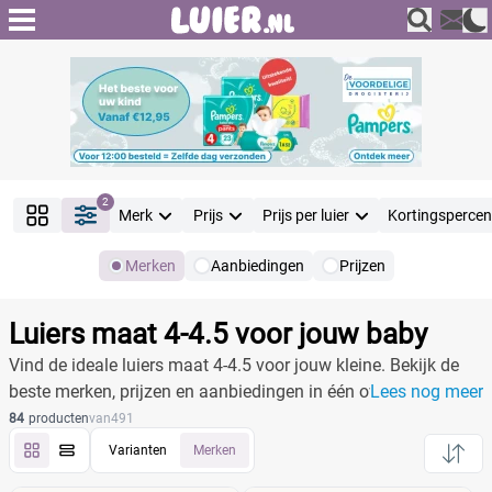
2
Merk
Prijs
Prijs per luier
Kortingsperce
Merken
Aanbiedingen
Prijzen
Producten
Filter
Luiers maat 4-4.5 voor jouw baby
Reset alle filters
Vind de ideale luiers maat 4-4.5 voor jouw kleine. Bekijk de
beste merken, prijzen en aanbiedingen in één overzicht.
Lees nog meer
84
producten
van
491
Merk
Varianten
Merken