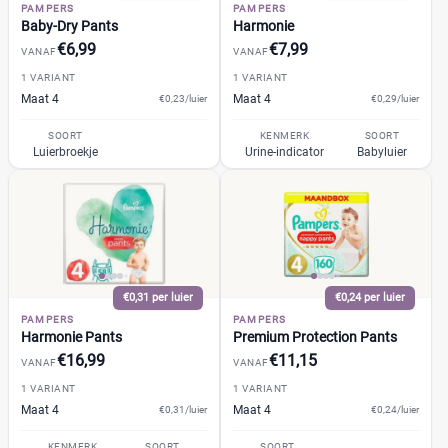
GhaZoo
(1)
PAMPERS
PAMPERS
%
%
Baby-Dry Pants
Harmonie
Jumbo
(2)
€6,99
€7,99
VANAF
VANAF
Kruidvat
(7)
1 VARIANT
1 VARIANT
Libero
(0)
Maat 4
Maat 4
€0,23/luier
€0,29/luier
Prijs
Lillydoo
(3)
SOORT
KENMERK
SOORT
€
€
Lupilu
(1)
Luierbroekje
Urine-indicator
Babyluier
Magics
(2)
Mamia
(1)
Muumi
(2)
Soort
Naty
(2)
Babyluier
(53)
Pura
(0)
€0,31 per luier
€0,24 per luier
Luierbroekje
(27)
Rascal + Friends
(2)
PAMPERS
PAMPERS
Nachtluier
Harmonie Pants
Premium Protection Pants
(1)
SweetCare
(3)
€16,99
€11,15
Zwemluier
VANAF
VANAF
(3)
Teddy Care
(1)
1 VARIANT
1 VARIANT
Tidoo
(2)
Maat 4
Maat 4
€0,31/luier
€0,24/luier
Gewicht kind
Toujours
(2)
KENMERK
SOORT
SOORT