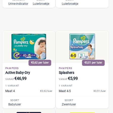
Trekpleister
(1)
Urine-indicator
Luierbroekje
Luierbroekje
Wiona
(1)
0
20
40
60
Verpakking
Maandbox
(18)
Standaard pak
(29)
Voordeelpak
(21)
€0,62 per luier
€0,51 per luier
Voorraadbox
(2)
PAMPERS
PAMPERS
Active Baby-Dry
Splashers
€46,99
€5,99
VANAF
VANAF
Maat
Reset
1 VARIANT
1 VARIANT
Maat 4
Maat 4-5
€0,62/luier
€0,51/luier
SOORT
SOORT
4
(82)
Babyluier
Zwemluier
4-5
(2)