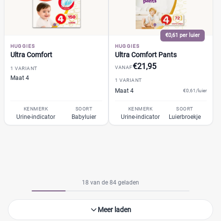
€0,61 per luier
HUGGIES
HUGGIES
Ultra Comfort
Ultra Comfort Pants
€21,95
VANAF
1 VARIANT
Maat 4
1 VARIANT
Maat 4
€0,61/luier
KENMERK
SOORT
KENMERK
SOORT
Urine-indicator
Babyluier
Urine-indicator
Luierbroekje
18 van de 84 geladen
Meer laden