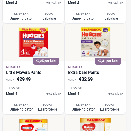
Webshop
(83)
Maat 4
Maat 4
€0,29/luier
€0,24/luier
Amazon
(5)
KENMERK
SOORT
KENMERK
SOORT
Babydrogist
(6)
Urine-indicator
Babyluier
Urine-indicator
Babyluier
BigGreenSmile
(2)
Bol
(17)
+9 meer
▼
€0,25 per luier
€0,31 per luier
HUGGIES
HUGGIES
Little Movers Pants
Extra Care Pants
€29,49
€32,69
VANAF
VANAF
1 VARIANT
1 VARIANT
Maat 4
Maat 4
€0,25/luier
€0,31/luier
KENMERK
SOORT
KENMERK
SOORT
Urine-indicator
Luierbroekje
Urine-indicator
Luierbroekje