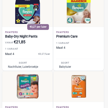
0
(2)
1
(35)
13+
(2)
14+
(0)
€0,27 per luier
2
(42)
PAMPERS
PAMPERS
Baby-Dry Night Pants
Premium Care
+26 meer
▼
€21,85
VANAF
1 VARIANT
Maat 4
1 VARIANT
Kenmerk
Maat 4
€0,27/luier
Milieuvriendelijk
(25)
SOORT
SOORT
Nachtluier, Luierbroekje
Babyluier
Ongeparfumeerd
(4)
Urine-indicator
(9)
Geslacht
Jongen
(0)
PAMPERS
PAMPERS