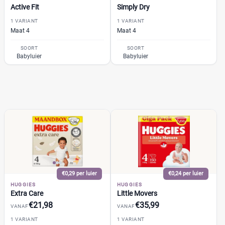
Jongen en meisje
(82)
Active Fit
Simply Dry
Meisje
(0)
1 VARIANT
1 VARIANT
Maat 4
Maat 4
Winkel
SOORT
SOORT
Babyluier
Babyluier
Drogist
(17)
Etos
(5)
Kruidvat
(8)
Trekpleister
(4)
Supermarkt
(35)
Albert Heijn
(8)
Aldi
(0)
€0,29 per luier
€0,24 per luier
Boon's Markt
(3)
HUGGIES
HUGGIES
Extra Care
Little Movers
Dekamarkt
(2)
€21,98
€35,99
VANAF
VANAF
+9 meer
▼
1 VARIANT
1 VARIANT