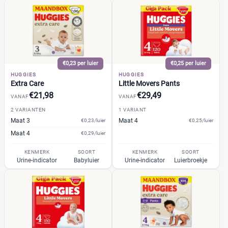
Webshop
(130)
Amazon
(6)
Babydrogist
(10)
BigGreenSmile
(5)
Bol
(30)
€0,23 per luier
€0,25 per luier
+9 meer
▼
HUGGIES
HUGGIES
Extra Care
Little Movers Pants
€21,98
€29,49
VANAF
VANAF
2 VARIANTEN
1 VARIANT
Maat 3
Maat 4
€0,23/luier
€0,25/luier
Maat 4
€0,29/luier
KENMERK
SOORT
KENMERK
SOORT
Urine-indicator
Babyluier
Urine-indicator
Luierbroekje