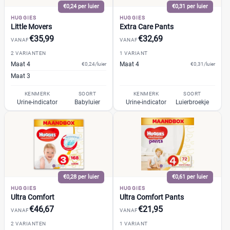
€0,24 per luier
€0,31 per luier
HUGGIES
HUGGIES
Little Movers
Extra Care Pants
€35,99
€32,69
VANAF
VANAF
2 VARIANTEN
1 VARIANT
Maat 4
Maat 4
€0,24/luier
€0,31/luier
Maat 3
KENMERK
SOORT
KENMERK
SOORT
Urine-indicator
Babyluier
Urine-indicator
Luierbroekje
€0,28 per luier
€0,61 per luier
HUGGIES
HUGGIES
Ultra Comfort
Ultra Comfort Pants
€46,67
€21,95
VANAF
VANAF
2 VARIANTEN
1 VARIANT