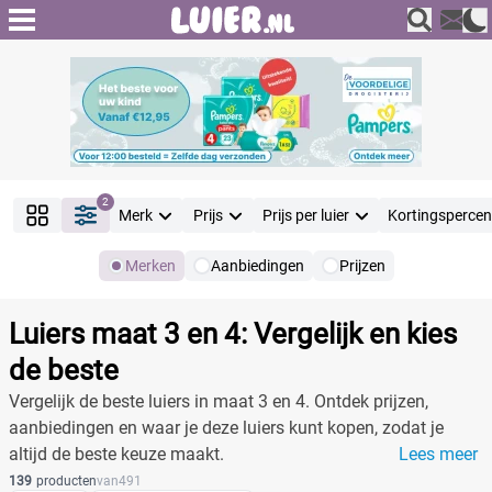
2
Merk
Prijs
Prijs per luier
Kortingsperce
Merken
Aanbiedingen
Prijzen
Producten
Filter
Luiers maat 3 en 4: Vergelijk en kies
Reset alle filters
de beste
Vergelijk de beste luiers in maat 3 en 4. Ontdek prijzen,
aanbiedingen en waar je deze luiers kunt kopen, zodat je
Merk
altijd de beste keuze maakt.
Lees meer
139
producten
van
491