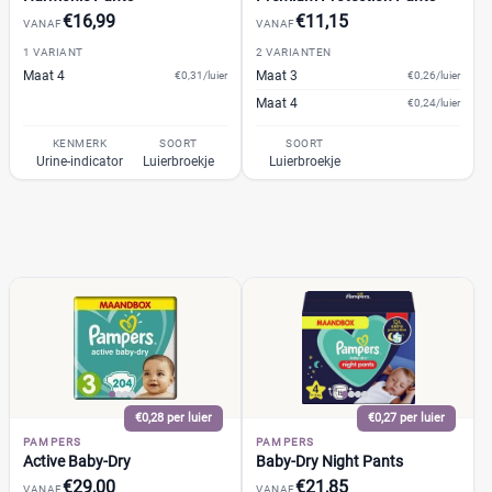
Trekpleister
(2)
€16,99
€11,15
VANAF
VANAF
Wiona
(2)
1 VARIANT
2 VARIANTEN
Maat 4
Maat 3
€0,31/luier
€0,26/luier
0
20
40
60
Maat 4
€0,24/luier
Verpakking
KENMERK
SOORT
SOORT
Urine-indicator
Luierbroekje
Luierbroekje
Maandbox
(32)
Standaard pak
(46)
Voordeelpak
(34)
Voorraadbox
(3)
Maat
Reset
€0,28 per luier
€0,27 per luier
PAMPERS
PAMPERS
3
(57)
Active Baby-Dry
Baby-Dry Night Pants
4
(82)
€29,00
€21,85
VANAF
VANAF