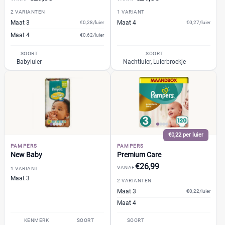
0
(2)
2 VARIANTEN
1 VARIANT
Maat 3
Maat 4
1
€0,28/luier
€0,27/luier
(35)
Maat 4
€0,62/luier
13+
(2)
14+
(0)
SOORT
SOORT
Babyluier
Nachtluier, Luierbroekje
2
(42)
+26 meer
▼
Kenmerk
Milieuvriendelijk
(41)
€0,22 per luier
Ongeparfumeerd
(6)
PAMPERS
PAMPERS
New Baby
Premium Care
Urine-indicator
(15)
€26,99
VANAF
1 VARIANT
Maat 3
2 VARIANTEN
Geslacht
Maat 3
€0,22/luier
Maat 4
Jongen
(0)
KENMERK
SOORT
SOORT