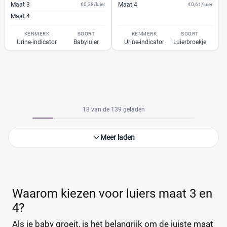
Maat 3
Maat 4
€0,28/luier
€0,61/luier
Maat 4
KENMERK
SOORT
KENMERK
SOORT
Urine-indicator
Babyluier
Urine-indicator
Luierbroekje
18 van de 139 geladen
Meer laden
Waarom kiezen voor luiers maat 3 en
4?
Als je baby groeit, is het belangrijk om de juiste maat