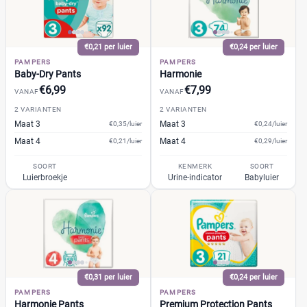
GhaZoo
(2)
%
%
Jumbo
(3)
Kruidvat
(10)
€0,21 per luier
€0,24 per luier
PAMPERS
Libero
PAMPERS
(0)
Prijs
Baby-Dry Pants
Harmonie
Lillydoo
(5)
€6,99
€7,99
VANAF
VANAF
€
€
Lupilu
(2)
2 VARIANTEN
2 VARIANTEN
Magics
(4)
Maat 3
Maat 3
€0,35/luier
€0,24/luier
Mamia
(2)
Maat 4
Maat 4
€0,21/luier
€0,29/luier
Muumi
(3)
Soort
SOORT
KENMERK
SOORT
Luierbroekje
Urine-indicator
Babyluier
Naty
(3)
Babyluier
(105)
Pura
(0)
Luierbroekje
(31)
Rascal + Friends
(3)
Nachtluier
(1)
SweetCare
(6)
Zwemluier
(1)
Teddy Care
(2)
Tidoo
(3)
€0,31 per luier
€0,24 per luier
Gewicht kind
PAMPERS
Toujours
PAMPERS
(3)
Harmonie Pants
Premium Protection Pants