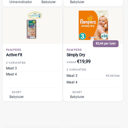
Jongen en meisje
(135)
Urine-indicator
Babyluier
Babyluier
Meisje
(0)
Winkel
€0,44 per luier
PAMPERS
PAMPERS
Drogist
(26)
Active Fit
Simply Dry
Etos
(8)
€19,99
VANAF
2 VARIANTEN
Kruidvat
(11)
Maat 3
2 VARIANTEN
Trekpleister
Maat 4
(7)
Maat 3
€0,44/luier
Supermarkt
Maat 4
(56)
Albert Heijn
(12)
SOORT
SOORT
Babyluier
Aldi
Babyluier
(1)
Boon's Markt
(6)
Dekamarkt
(2)
+9 meer
▼