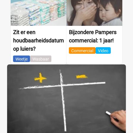
Zit er een
Bijzondere Pampers
houdbaarheidsdatum
commercial: 1 jaar!
op luiers?
Commercial
Video
Weetje
Wasbaar