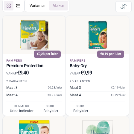
Varianten
Merken
Pampers
(27)
Huggies
(9)
Etos
(9)
Zwitsal
(2)
Albert Heijn
(8)
Attitude
(2)
€0,23 per luier
€0,19 per luier
PAMPERS
Bambo Nature
PAMPERS
(3)
Premium Protection
Baby-Dry
+26 meer
▼
Bebino
(2)
€9,40
€9,99
VANAF
VANAF
Bonbébé
(3)
2 VARIANTEN
2 VARIANTEN
Bumblies
(2)
Prijs per luier
Maat 3
Maat 3
€0,23/luier
€0,19/luier
Confy
(3)
Maat 4
Maat 4
€0,27/luier
€0,22/luier
€
€
DA
(2)
KENMERK
SOORT
SOORT
Urine-indicator
Babyluier
Babyluier
Dodot
(9)
Dotties
(2)
Kortingspercentage
Europrofit
(1)