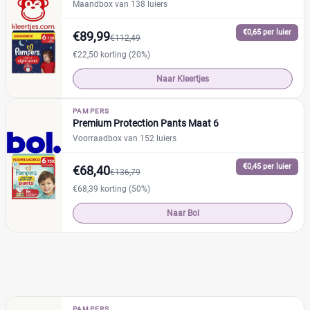
Maandbox van 138 luiers
Maandbox
(13)
Standaard pak
(7)
€0,65 per luier
€89,99
€112,49
Voordeelpak
(11)
€22,50 korting (20%)
Voorraadbox
(6)
Naar Kleertjes
PAMPERS
Maat
Reset
Premium Protection Pants Maat 6
Voorraadbox van 152 luiers
€0,45 per luier
€68,40
€136,79
13+
(2)
€68,39 korting (50%)
6
(10)
Naar Bol
0
(0)
1
(0)
14+
(0)
2
(0)
2-15+
(0)
PAMPERS