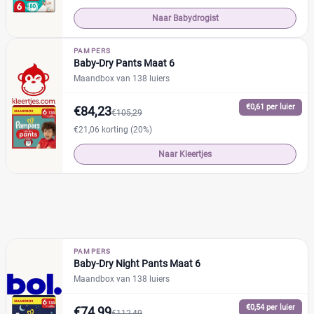
Naar Babydrogist
PAMPERS
Baby-Dry Pants Maat 6
Maandbox van 138 luiers
€0,61 per luier
€84,23
€105,29
€21,06 korting (20%)
Naar Kleertjes
PAMPERS
Baby-Dry Night Pants Maat 6
Maandbox van 138 luiers
€0,54 per luier
€74,99
€112,49