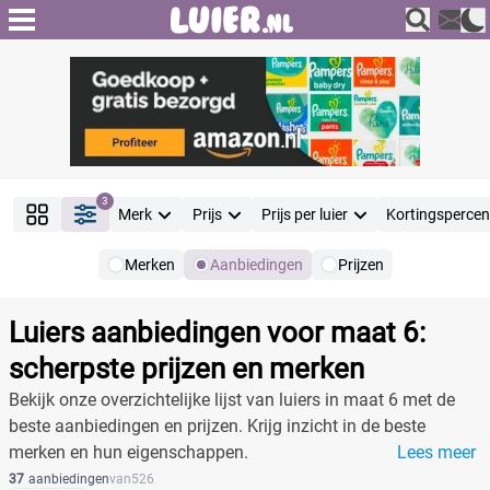
3
Merk
Prijs
Prijs per luier
Kortingsperce
Merken
Aanbiedingen
Prijzen
Producten
Filter
Luiers aanbiedingen voor maat 6:
Reset alle filters
scherpste prijzen en merken
Bekijk onze overzichtelijke lijst van luiers in maat 6 met de
beste aanbiedingen en prijzen. Krijg inzicht in de beste
Merk
merken en hun eigenschappen.
Lees meer
37
aanbiedingen
van
526