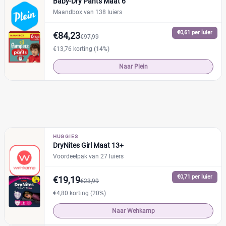
Baby-Dry Pants Maat 6
Maandbox van 138 luiers
€0,61 per luier
€84,23
€97,99
€13,76 korting (14%)
Naar Plein
HUGGIES
DryNites Girl Maat 13+
Voordeelpak van 27 luiers
€0,71 per luier
€19,19
€23,99
€4,80 korting (20%)
Naar Wehkamp