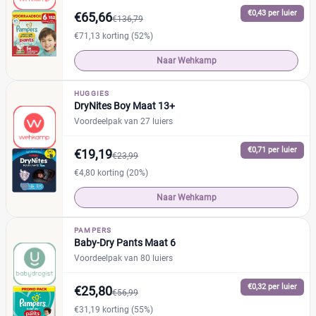
€0,43 per luier
€65,66
Drogist
(2)
€136,79
Etos
(0)
€71,13 korting (52%)
Kruidvat
(2)
Naar Wehkamp
Trekpleister
(0)
Supermarkt
(3)
HUGGIES
DryNites Boy Maat 13+
Albert Heijn
(2)
Voordeelpak van 27 luiers
Aldi
(0)
Plus
€0,71 per luier
(1)
€19,19
€23,99
Webshop
(32)
€4,80 korting (20%)
Amazon
(1)
Naar Wehkamp
Babydrogist
(5)
BigGreenSmile
(0)
PAMPERS
Baby-Dry Pants Maat 6
Bol
(8)
Voordeelpak van 80 luiers
+6 meer
▼
€0,32 per luier
€25,80
€56,99
€31,19 korting (55%)