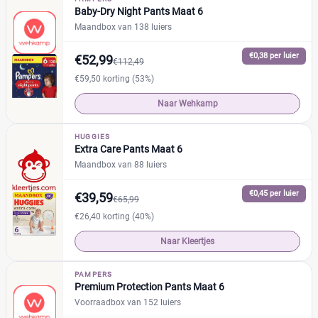
+26 meer
▼
Baby-Dry Night Pants Maat 6
Maandbox van 138 luiers
Kenmerk
€0,38 per luier
€52,99
€112,49
Milieuvriendelijk
(2)
€59,50 korting (53%)
Ongeparfumeerd
(0)
Naar Wehkamp
Urine-indicator
(2)
HUGGIES
Extra Care Pants Maat 6
Geslacht
Maandbox van 88 luiers
Jongen
(1)
€0,45 per luier
€39,59
€65,99
Jongen en meisje
(10)
€26,40 korting (40%)
Meisje
(1)
Naar Kleertjes
Winkel
PAMPERS
Premium Protection Pants Maat 6
Voorraadbox van 152 luiers