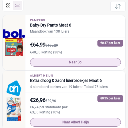
Pampers
(24)
Huggies
(7)
PAMPERS
Baby-Dry Pants Maat 6
Etos
(1)
Maandbox van 138 luiers
Zwitsal
(0)
Albert Heijn
(1)
€0,47 per luier
€64,99
€105,29
Attitude
(0)
€40,30 korting (38%)
Bambo Nature
(0)
Naar Bol
+13 meer
▼
Bonbébé
(0)
Confy
(0)
ALBERT HEIJN
Extra droog & zacht luierbroekjes Maat 6
Dodot
(0)
Prijs per luier
4 standaard pakken van 19 luiers
· Totaal 76 luiers
Jumbo
(0)
€
€
Kruidvat
€0,35 per luier
(1)
€26,96
€29,96
Lupilu
(0)
€6,74 per standaard pak
€3,00 korting (10%)
Mamia
(0)
Kortingspercentage
Muumi
Naar Albert Heijn
(2)