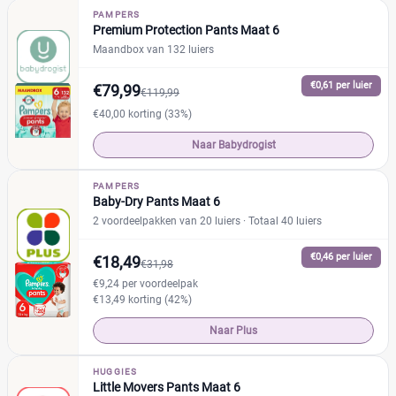
PAMPERS
Premium Protection Pants Maat 6
Maandbox van 132 luiers
€0,61 per luier
€79,99
€119,99
€40,00 korting (33%)
Naar Babydrogist
PAMPERS
Baby-Dry Pants Maat 6
2 voordeelpakken van 20 luiers
· Totaal 40 luiers
€0,46 per luier
€18,49
€31,98
€9,24 per voordeelpak
€13,49 korting (42%)
Naar Plus
HUGGIES
Little Movers Pants Maat 6