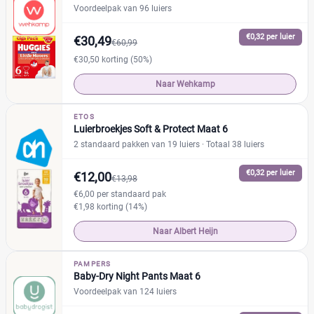
Voordeelpak van 96 luiers
€0,32 per luier
€30,49
€60,99
€30,50 korting (50%)
Naar Wehkamp
ETOS
Luierbroekjes Soft & Protect Maat 6
2 standaard pakken van 19 luiers
· Totaal 38 luiers
€0,32 per luier
€12,00
€13,98
€6,00 per standaard pak
€1,98 korting (14%)
Naar Albert Heijn
PAMPERS
Baby-Dry Night Pants Maat 6
Voordeelpak van 124 luiers