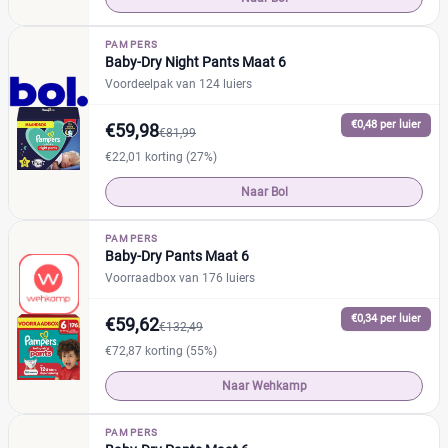
PAMPERS
Baby-Dry Night Pants Maat 6
Voordeelpak van 124 luiers
€0,48 per luier
€59,98
€81,99
€22,01 korting (27%)
Naar Bol
PAMPERS
Baby-Dry Pants Maat 6
Voorraadbox van 176 luiers
€0,34 per luier
€59,62
€132,49
€72,87 korting (55%)
Naar Wehkamp
PAMPERS