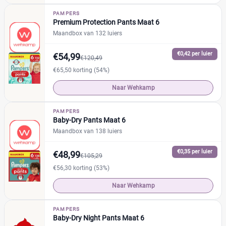
Naty
(0)
%
%
PAMPERS
Pura
(0)
Premium Protection Pants Maat 6
Rascal + Friends
(1)
Maandbox van 132 luiers
SweetCare
(0)
Prijs
€0,42 per luier
€54,99
€120,49
Trekpleister
(0)
€65,50 korting (54%)
€
€
Naar Wehkamp
PAMPERS
Soort
Baby-Dry Pants Maat 6
Reset
Maandbox van 138 luiers
Babyluier
(10)
€0,35 per luier
€48,99
Luierbroekje
(12)
€105,29
€56,30 korting (53%)
Nachtluier
(3)
Zwemluier
(0)
Naar Wehkamp
PAMPERS
Verpakking
Baby-Dry Night Pants Maat 6