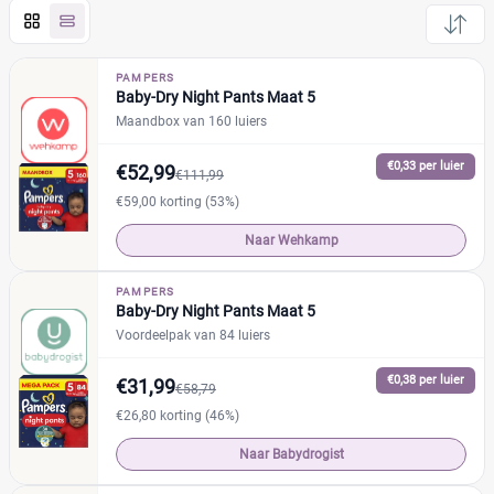
Pampers
(5)
Huggies
(0)
PAMPERS
Baby-Dry Night Pants Maat 5
Etos
(0)
Maandbox van 160 luiers
Zwitsal
(0)
Albert Heijn
(0)
€0,33 per luier
€52,99
€111,99
Attitude
(0)
€59,00 korting (53%)
Bambo Nature
(0)
Naar Wehkamp
+13 meer
▼
Bonbébé
(0)
Confy
(0)
PAMPERS
Baby-Dry Night Pants Maat 5
Dodot
(0)
Prijs per luier
Voordeelpak van 84 luiers
Jumbo
(0)
€
€
Kruidvat
€0,38 per luier
(0)
€31,99
€58,79
Lupilu
(0)
€26,80 korting (46%)
Mamia
(0)
Naar Babydrogist
Kortingspercentage
Muumi
(0)