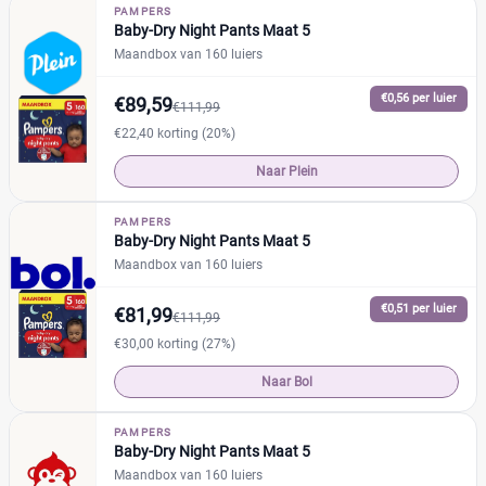
Naty
(0)
%
%
PAMPERS
Baby-Dry Night Pants Maat 5
Pura
(0)
Maandbox van 160 luiers
Rascal + Friends
(0)
€0,56 per luier
SweetCare
€89,59
(0)
€111,99
Prijs
Trekpleister
(0)
€22,40 korting (20%)
€
€
Naar Plein
PAMPERS
Baby-Dry Night Pants Maat 5
Soort
Reset
Maandbox van 160 luiers
Babyluier
(13)
€0,51 per luier
€81,99
€111,99
Luierbroekje
(12)
€30,00 korting (27%)
Nachtluier
(1)
Naar Bol
Zwemluier
(0)
PAMPERS
Baby-Dry Night Pants Maat 5
Verpakking
Maandbox van 160 luiers