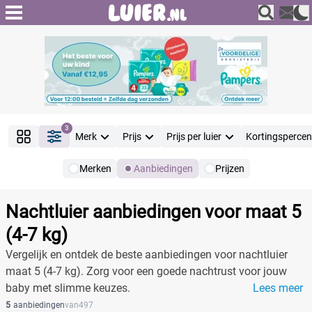
3
Merk
Prijs
Prijs per luier
Kortingsperce
Merken
Aanbiedingen
Prijzen
Producten
Filter
Nachtluier aanbiedingen voor maat 5
Reset alle filters
(4-7 kg)
Vergelijk en ontdek de beste aanbiedingen voor nachtluier
maat 5 (4-7 kg). Zorg voor een goede nachtrust voor jouw
Merk
baby met slimme keuzes.
Lees meer
5
aanbiedingen
van
497