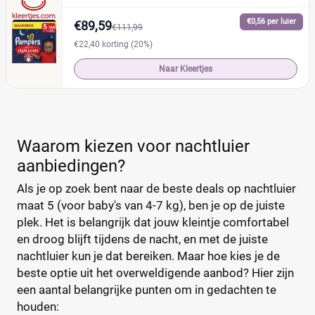
Maandbox
(4)
€0,56 per luier
€89,59
€111,99
Standaard pak
(0)
€22,40 korting (20%)
Voordeelpak
(1)
Naar Kleertjes
Voorraadbox
(0)
Maat
Reset
Waarom kiezen voor nachtluier
aanbiedingen?
4-7
(2)
Als je op zoek bent naar de beste deals op nachtluier
4-7
(2)
maat 5 (voor baby's van 4-7 kg), ben je op de juiste
5
(1)
plek. Het is belangrijk dat jouw kleintje comfortabel
en droog blijft tijdens de nacht, en met de juiste
0
(0)
nachtluier kun je dat bereiken. Maar hoe kies je de
1
(0)
beste optie uit het overweldigende aanbod? Hier zijn
13+
(2)
een aantal belangrijke punten om in gedachten te
14+
(0)
houden: