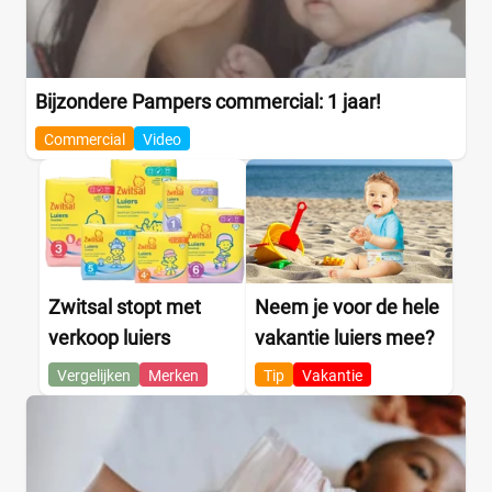
Bijzondere Pampers commercial: 1 jaar!
Commercial
Video
Zwitsal stopt met
Neem je voor de hele
verkoop luiers
vakantie luiers mee?
Vergelijken
Merken
Tip
Vakantie