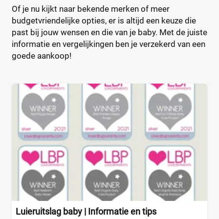
Of je nu kijkt naar bekende merken of meer
Drogist
(0)
budgetvriendelijke opties, er is altijd een keuze die
Etos
(0)
past bij jouw wensen en die van je baby. Met de juiste
Kruidvat
(0)
informatie en vergelijkingen ben je verzekerd van een
Trekpleister
(0)
goede aankoop!
Supermarkt
(0)
Albert Heijn
(0)
Aldi
(0)
Plus
(0)
Webshop
(5)
Amazon
(0)
Babydrogist
(1)
BigGreenSmile
(0)
Bol
(1)
+7 meer
▼
Luieruitslag baby | Informatie en tips