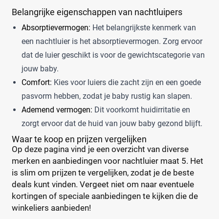
+26 meer
▼
Belangrijke eigenschappen van nachtluipers
Absorptievermogen:
Het belangrijkste kenmerk van
Kenmerk
een nachtluier is het absorptievermogen. Zorg ervoor
Milieuvriendelijk
(0)
dat de luier geschikt is voor de gewichtscategorie van
Ongeparfumeerd
(0)
jouw baby.
Urine-indicator
(0)
Comfort:
Kies voor luiers die zacht zijn en een goede
pasvorm hebben, zodat je baby rustig kan slapen.
Ademend vermogen:
Dit voorkomt huidirritatie en
Geslacht
zorgt ervoor dat de huid van jouw baby gezond blijft.
Jongen
(0)
Waar te koop en prijzen vergelijken
Jongen en meisje
(1)
Op deze pagina vind je een overzicht van diverse
Meisje
(0)
merken en aanbiedingen voor nachtluier maat 5. Het
is slim om prijzen te vergelijken, zodat je de beste
deals kunt vinden. Vergeet niet om naar eventuele
Winkel
kortingen of speciale aanbiedingen te kijken die de
winkeliers aanbieden!