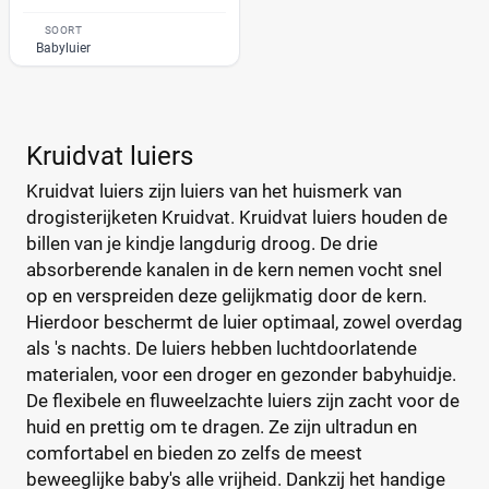
Luierbroekje
(0)
Rascal + Friends
(1)
SOORT
Nachtluier
(0)
SweetCare
(3)
Babyluier
Zwemluier
(1)
Teddy Care
(1)
Tidoo
(1)
Gewicht kind
Toujours
(1)
Kruidvat luiers
Trekpleister
(1)
Kruidvat luiers zijn luiers van het huismerk van
Wiona
(1)
drogisterijketen Kruidvat. Kruidvat luiers houden de
billen van je kindje langdurig droog. De drie
0
20
40
60
absorberende kanalen in de kern nemen vocht snel
op en verspreiden deze gelijkmatig door de kern.
Verpakking
Hierdoor beschermt de luier optimaal, zowel overdag
Maandbox
als 's nachts. De luiers hebben luchtdoorlatende
(1)
materialen, voor een droger en gezonder babyhuidje.
Standaard pak
(2)
De flexibele en fluweelzachte luiers zijn zacht voor de
Voordeelpak
(1)
huid en prettig om te dragen. Ze zijn ultradun en
Voorraadbox
(0)
comfortabel en bieden zo zelfs de meest
beweeglijke baby's alle vrijheid. Dankzij het handige