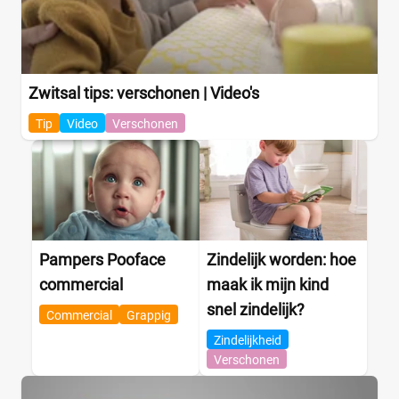
Albert Heijn
(0)
Aldi
(0)
Boon's Markt
(0)
Dekamarkt
(0)
Zwitsal tips: verschonen | Video's
+9 meer
▼
Tip
Video
Verschonen
Webshop
(0)
Amazon
(0)
Babydrogist
(0)
BigGreenSmile
(0)
Bol
(0)
+9 meer
▼
Pampers Pooface
Zindelijk worden: hoe
commercial
maak ik mijn kind
snel zindelijk?
Commercial
Grappig
Zindelijkheid
Verschonen