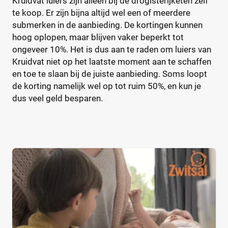
Kruidvat luiers zijn alleen bij de drogisterijketen zelf
Urine-indicator
(0)
te koop. Er zijn bijna altijd wel een of meerdere
submerken in de aanbieding. De kortingen kunnen
hoog oplopen, maar blijven vaker beperkt tot
Geslacht
ongeveer 10%. Het is dus aan te raden om luiers van
Jongen
(0)
Kruidvat niet op het laatste moment aan te schaffen
en toe te slaan bij de juiste aanbieding. Soms loopt
Jongen en meisje
(5)
de korting namelijk wel op tot ruim 50%, en kun je
Meisje
(0)
dus veel geld besparen.
Winkel
Drogist
(3)
Etos
(0)
Kruidvat
(3)
Trekpleister
(0)
Supermarkt
(0)