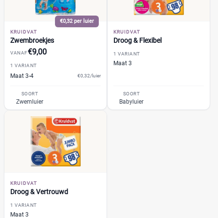
Bumblies
(1)
€
€
Confy
(1)
€0,32 per luier
KRUIDVAT
KRUIDVAT
DA
(1)
Zwembroekjes
Droog & Flexibel
Dodot
(4)
€9,00
VANAF
1 VARIANT
Kortingspercentage
Dotties
(1)
Maat 3
1 VARIANT
Europrofit
(0)
%
%
Maat 3-4
€0,32/luier
GhaZoo
(1)
SOORT
SOORT
Jumbo
Zwemluier
Babyluier
(1)
Libero
(0)
Prijs
Lillydoo
(2)
€
€
Lupilu
(1)
Magics
(2)
Mamia
(1)
Muumi
(1)
KRUIDVAT
Soort
Droog & Vertrouwd
Naty
(1)
1 VARIANT
Babyluier
(4)
Pura
(0)
Maat 3