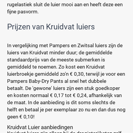
rugelastiek sluit de luier mooi aan en heeft deze een
Maat
Reset
fijne pasvorm.
Prijzen van Kruidvat luiers
3
(4)
3-4
(1)
In vergelijking met Pampers en Zwitsal luiers zijn de
0
(1)
luiers van Kruidvat minder duur; de gemiddelde
1
(2)
standaardprijs van de meeste submerken is
13+
(0)
gemiddeld te noemen. Zo kost een Kruidvat
14+
luierbroekje gemiddeld zo'n € 0,30, terwijl je voor een
(0)
Pampers Baby-Dry Pants al snel het dubbele
2
(2)
betaalt. De 'gewone' luiers zijn een stuk goedkoper
+26 meer
▼
en kosten normaal € 0,17 tot € 0,24, afhankelijk van
de maat. In de aanbieding is dit soms slechts de
Kenmerk
helft en betaal je per exemplaar zo nu en dan dus nog
geen € 0,10!
Milieuvriendelijk
(1)
Kruidvat Luier aanbiedingen
Ongeparfumeerd
(0)