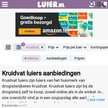
3
Kruidvat
Prijs
Prijs per luier
Kortingspe
Merken
Aanbiedingen
Prijzen
Producten
Filter
Kruidvat luiers aanbiedingen
Reset alle filters
Kruidvat luiers zijn luiers van het huismerk van
drogisterijketen Kruidvat. Kruidvat luiers zijn bij de
drogisterij zelf te koop, zowel online als in de winkel. In
Merk
Reset
ons overzicht vind je in een oogopslag alle aanbiedingen,
Lees meer
zodat je altijd profiteert van de beste acties.
5
producten
van
491