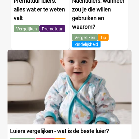
Prematuur luiers:
Nachtluiers: wanneer
alles wat er te weten
zou je die willen
valt
gebruiken en
waarom?
Vergelijken
Prematuur
Vergelijken
Tip
Zindelijkheid
Luiers vergelijken - wat is de beste luier?